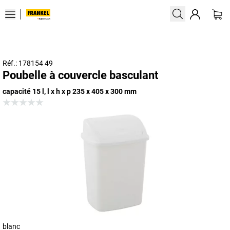
Réf.: 178154 49
Poubelle à couvercle basculant
capacité 15 l, l x h x p 235 x 405 x 300 mm
blanc