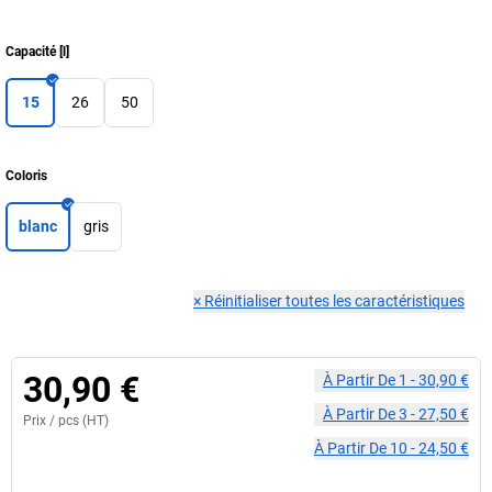
Capacité
[
l
]
15
26
50
Coloris
blanc
gris
×
Réinitialiser toutes les caractéristiques
30,90 €
À Partir De
1
-
30,90 €
À Partir De
3
-
27,50 €
Prix /
pcs
(HT)
À Partir De
10
-
24,50 €