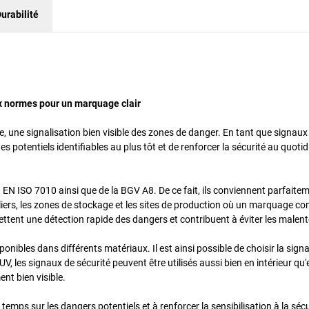
urabilité
x normes pour un marquage clair
, une signalisation bien visible des zones de danger. En tant que signaux
s potentiels identifiables au plus tôt et de renforcer la sécurité au quoti
 EN ISO 7010 ainsi que de la BGV A8. De ce fait, ils conviennent parfaite
ateliers, les zones de stockage et les sites de production où un marquage c
tent une détection rapide des dangers et contribuent à éviter les malen
nibles dans différents matériaux. Il est ainsi possible de choisir la signa
, les signaux de sécurité peuvent être utilisés aussi bien en intérieur qu'e
nt bien visible.
 temps sur les dangers potentiels et à renforcer la sensibilisation à la séc