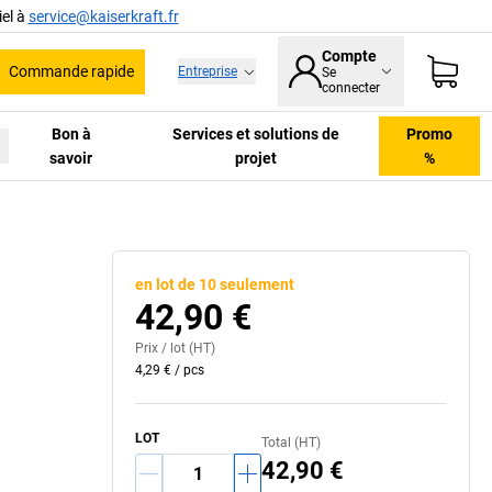
el à
service@kaiserkraft.fr
Compte
Commande rapide
Entreprise
Se
he
connecter
Bon à
Services et solutions de
Promo
savoir
projet
%
en lot de 10 seulement
42,90 €
Prix /
lot
(HT)
4,29 €
/
pcs
LOT
Total (HT)
42,90 €