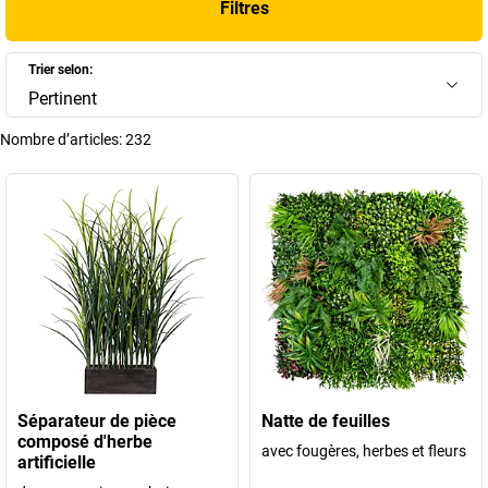
Filtres
végétale
idéale pour toutes les entreprises souhaitant créer une
ambiance harmonieuse sans contraintes.
Trier selon:
+
Afficher plus
Pertinent
Nombre d’articles:
232
Séparateur de pièce
Natte de feuilles
composé d'herbe
avec fougères, herbes et fleurs
artificielle