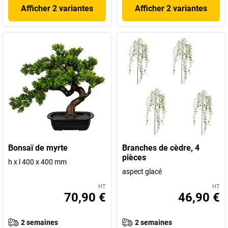
Afficher 2 variantes
Afficher 2 variantes
Bonsaï de myrte
Branches de cèdre, 4
pièces
h x l 400 x 400 mm
aspect glacé
HT
HT
70,90 €
46,90 €
2 semaines
2 semaines