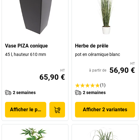
Vase PIZA conique
Herbe de prêle
45 l, hauteur 610 mm
pot en céramique blanc
HT
56,90 €
à partir de
HT
65,90 €
(1)
2 semaines
2 semaines
Afficher le produit
Afficher 2 variantes