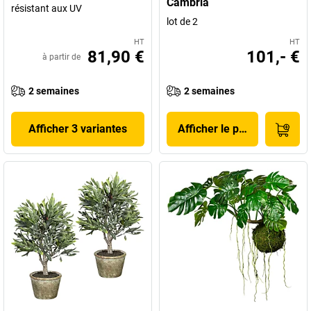
Cambria
résistant aux UV
lot de 2
HT
HT
81,90 €
101,- €
à partir de
2 semaines
2 semaines
Afficher 3 variantes
Afficher le produit