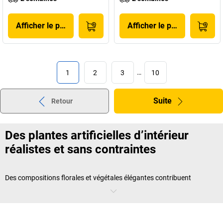
Afficher le produit
Afficher le produit
1
2
3
…
10
Suite
Retour
Des plantes artificielles d’intérieur
réalistes et sans contraintes
Des compositions florales et végétales élégantes contribuent
fortement à la représentativité de l’entreprise. Cependant, entretenir
des plantes naturelles demande du temps et un minimum de
compétences en jardinage. Pour ceux qui ne sont pas experts, il est
possible d’opter pour une
plante artificielle d’intérieur
de notre