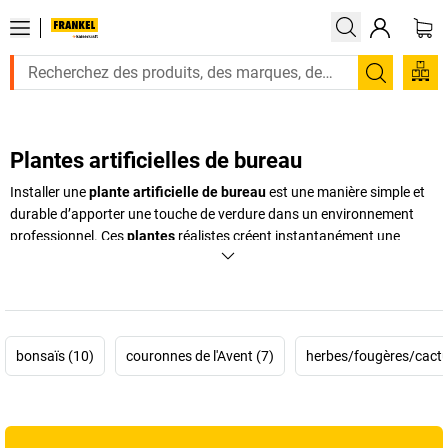
Recherc
Plantes artificielles de bureau
Installer une
plante artificielle de bureau
est une manière simple et
durable d’apporter une touche de verdure dans un environnement
professionnel. Ces
plantes
réalistes créent instantanément une
atmosphère accueillante, que ce soit dans un open space, une salle
d’attente ou un espace d’accueil. Contrairement aux végétaux
naturels, une
plante artificielle d’intérieur
ne nécessite ni arrosage,
ni lumière naturelle, ni temps d’entretien, tout en conservant un rendu
esthétique constant. Grâce à leur finition soignée, elles remplacent
bonsaïs (10)
couronnes de l'Avent (7)
herbes/fougères/cactu
facilement des plantes naturelles, que vous recherchiez une
grande
plante décorative
, un
modèle compact pour votre bureau
ou encore
une
plante artificielle suspendue
pour dynamiser un espace vertical.
Leur longévité et leur polyvalence en font une solution de
décoration