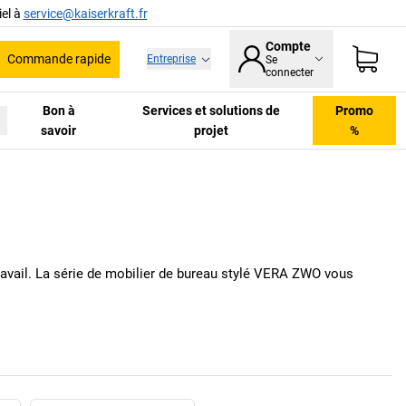
el à
service@kaiserkraft.fr
Compte
Commande rapide
Entreprise
Se
he
connecter
Bon à
Services et solutions de
Promo
savoir
projet
%
avail. La série de mobilier de bureau stylé VERA ZWO vous