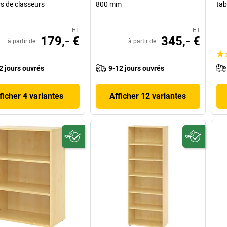
s de classeurs
800 mm
tab
HT
HT
179,- €
345,- €
à partir de
à partir de
2 jours ouvrés
9-12 jours ouvrés
ficher 4 variantes
Afficher 12 variantes