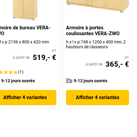
moire de bureau VERA-
Armoire à portes
WO
coulissantes VERA-ZWO
 l x p 2156 x 800 x 420 mm
h x l x p 748 x 1200 x 400 mm, 2
hauteurs de classeurs
HT
519,- €
à partir de
HT
365,- €
à partir de
(1)
9-12 jours ouvrés
9-12 jours ouvrés
Afficher 4 variantes
Afficher 4 variantes