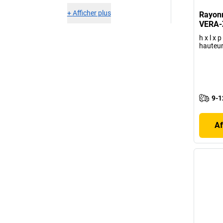
+
Afficher plus
Rayon
VERA
h x l x
hauteur
9-1
Af