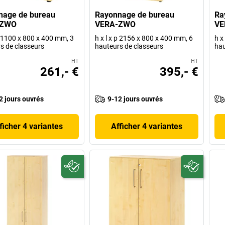
nage de bureau
Rayonnage de bureau
Ra
-ZWO
VERA-ZWO
VE
 p 1100 x 800 x 400 mm, 3
h x l x p 2156 x 800 x 400 mm, 6
h x
s de classeurs
hauteurs de classeurs
hau
HT
HT
261,- €
395,- €
2 jours ouvrés
9-12 jours ouvrés
ficher 4 variantes
Afficher 4 variantes