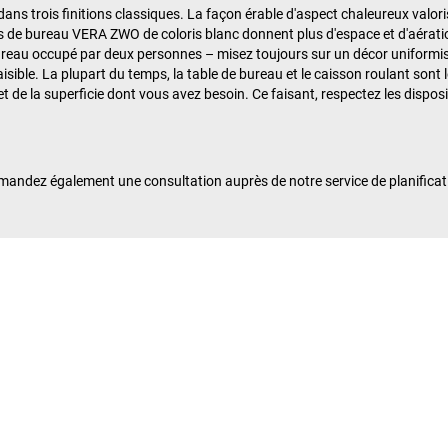
ns trois finitions classiques. La façon érable d'aspect chaleureux valor
es de bureau VERA ZWO de coloris blanc donnent plus d'espace et d'aéra
bureau occupé par deux personnes – misez toujours sur un décor uniformis
isible. La plupart du temps, la table de bureau et le caisson roulant son
e la superficie dont vous avez besoin. Ce faisant, respectez les disposit
mandez également une consultation auprès de notre service de planific