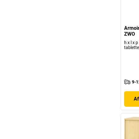
Armoi
ZWO
h x l x
tablett
9-1
Af