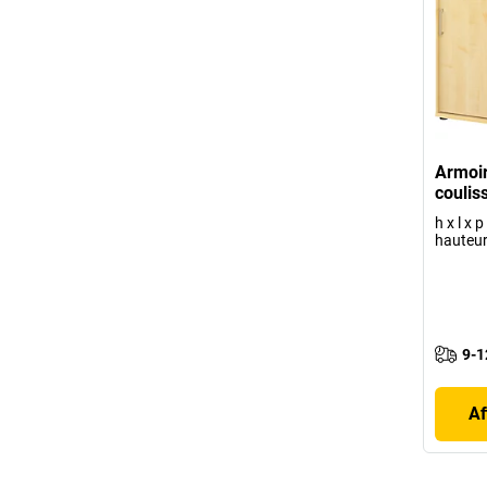
Armoir
couli
h x l x
hauteur
9-1
Af