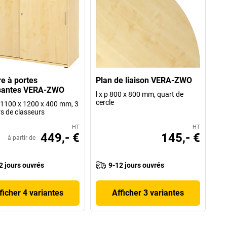
e à portes
Plan de liaison VERA-ZWO
ssantes VERA-ZWO
l x p 800 x 800 mm, quart de
cercle
 p 1100 x 1200 x 400 mm, 3
s de classeurs
HT
HT
449,- €
145,- €
à partir de
2 jours ouvrés
9-12 jours ouvrés
ficher 4 variantes
Afficher 3 variantes