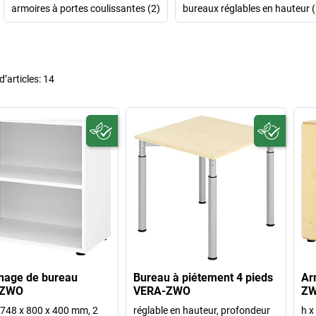
armoires à portes coulissantes (2)
bureaux réglables en hauteur (
’articles:
14
nage de bureau
Bureau à piétement 4 pieds
Ar
-ZWO
VERA-ZWO
Z
p 748 x 800 x 400 mm, 2
réglable en hauteur, profondeur
h x