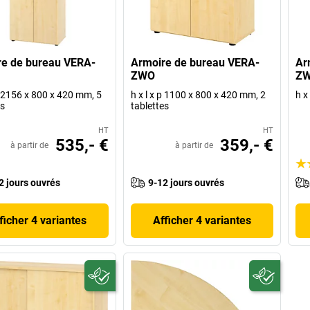
re de bureau VERA-
Armoire de bureau VERA-
Ar
ZWO
Z
 p 2156 x 800 x 420 mm, 5
h x l x p 1100 x 800 x 420 mm, 2
h x
es
tablettes
HT
HT
535,- €
359,- €
à partir de
à partir de
2 jours ouvrés
9-12 jours ouvrés
ficher 4 variantes
Afficher 4 variantes