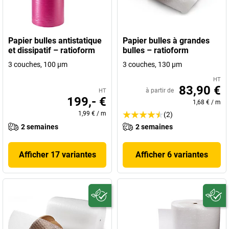
Papier bulles antistatique
Papier bulles à grandes
et dissipatif – ratioform
bulles – ratioform
3 couches, 100 µm
3 couches, 130 µm
HT
83,90 €
à partir de
HT
199,- €
1,68 €
/
m
1,99 €
/
m
(2)
2 semaines
2 semaines
Afficher 17 variantes
Afficher 6 variantes