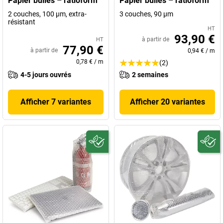
Papier bulles – ratioform
Papier bulles – ratioform
2 couches, 100 µm, extra-
3 couches, 90 µm
résistant
HT
93,90 €
à partir de
HT
77,90 €
à partir de
0,94 €
/
m
0,78 €
/
m
(2)
4-5 jours ouvrés
2 semaines
Afficher 7 variantes
Afficher 20 variantes