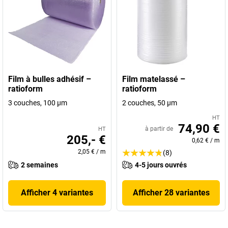
Film à bulles adhésif –
Film matelassé –
ratioform
ratioform
3 couches, 100 µm
2 couches, 50 µm
HT
74,90 €
à partir de
HT
205,- €
0,62 €
/
m
2,05 €
/
m
(8)
2 semaines
4-5 jours ouvrés
Afficher 4 variantes
Afficher 28 variantes