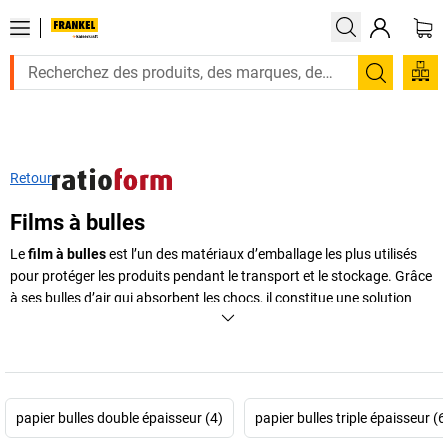
Recherc
Retour
Films à bulles
Le
film à bulles
est l’un des matériaux d’emballage les plus utilisés
pour protéger les produits pendant le transport et le stockage. Grâce
à ses bulles d’air qui absorbent les chocs, il constitue une solution
efficace pour sécuriser les objets fragiles et éviter les dommages lors
de la manutention ou de l’expédition. Souple, léger et facile à
découper, le
papier bulle
s’adapte à de nombreuses situations :
emballage de marchandises, protection de surfaces ou remplissage
d’espaces vides dans les colis. Disponible en
rouleau de papier bulle
,
papier bulles double épaisseur (4)
papier bulles triple épaisseur (6
en
versions antistatiques ou même autocollantes
, il répond aux