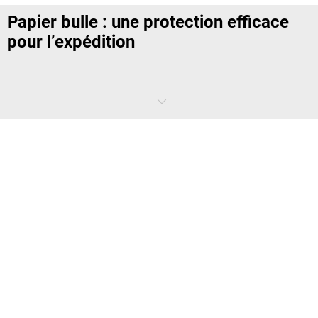
Papier bulle : une protection efficace
pour l’expédition
Le
film à bulles
est une solution d’emballage particulièrement
efficace pour protéger les marchandises sensibles pendant le
transport. Grâce à sa structure composée de bulles d’air, il absorbe
les chocs et limite les vibrations susceptibles d’endommager les
produits.
Le
papier bulle
enveloppe directement les objets et protège les
surfaces fragiles. Il est particulièrement adapté pour les articles
sensibles comme la verrerie, les appareils électroniques ou les pièces
mécaniques. Sa flexibilité permet de l’utiliser aussi bien pour emballer
que pour combler les espaces vides dans un colis.