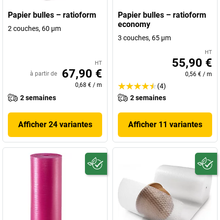
Papier bulles – ratioform
Papier bulles – ratioform
economy
2 couches, 60 µm
3 couches, 65 µm
HT
55,90 €
HT
67,90 €
à partir de
0,56 €
/
m
0,68 €
/
m
(4)
2 semaines
2 semaines
Afficher 24 variantes
Afficher 11 variantes