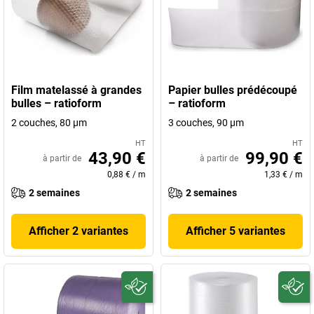
Film matelassé à grandes
Papier bulles prédécoupé
bulles – ratioform
– ratioform
2 couches, 80 µm
3 couches, 90 µm
HT
HT
43,90 €
99,90 €
à partir de
à partir de
0,88 €
/
m
1,33 €
/
m
2 semaines
2 semaines
Afficher 2 variantes
Afficher 5 variantes