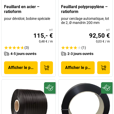
Feuillard en acier –
Feuillard polypropylène –
ratioform
ratioform
pour dévidoir, bobine spéciale
pour cerclage automatique, lot
de 2, Ø mandrin 200 mm
HT
HT
115,- €
92,50 €
0,48 €
/
m
0,03 €
/
m
(3)
(1)
4-5 jours ouvrés
2-3 jours ouvrés
Afficher le produit
Afficher le produit