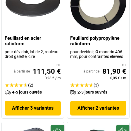
Feuillard en acier –
Feuillard polypropylène –
ratioform
ratioform
pour dévidoir, lot de 2, rouleau
pour dévidoir, Ø mandrin 406
droit galette, ciré
mm, pour contraintes élevées
HT
HT
111,50 €
81,90 €
à partir de
à partir de
0,28 €
/
m
0,05 €
/
m
(2)
(3)
4-5 jours ouvrés
2-3 jours ouvrés
Afficher 3 variantes
Afficher 2 variantes