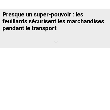
Presque un super-pouvoir : les
feuillards sécurisent les marchandises
pendant le transport
Le
feuillard de cerclage
permet d’entourer les marchandises, de les
tendre à l’aide d’un appareil spécifique, puis de les fermer solidement
pour empêcher tout mouvement. Une fois cerclées, les palettes et
colis ne glissent plus, ne basculent pas et conservent leur stabilité
durant toute la chaîne logistique.
Pour répondre aux différentes contraintes, les
feuillards
sont
proposés en plusieurs matériaux :
feuillard en acier
,
feuillard en
inox
, matériaux composites ou
feuillard en plastique
haute
résistance. Chaque matériau possède ses propres caractéristiques
mécaniques et niveaux d’élasticité. Le choix dépend du poids, de la