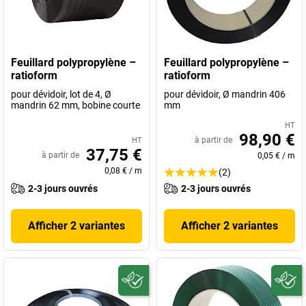
Feuillard polypropylène –
Feuillard polypropylène –
ratioform
ratioform
pour dévidoir, lot de 4, Ø
pour dévidoir, Ø mandrin 406
mandrin 62 mm, bobine courte
mm
HT
98,90 €
à partir de
HT
37,75 €
à partir de
0,05 €
/
m
0,08 €
/
m
(2)
2-3 jours ouvrés
2-3 jours ouvrés
Afficher 2 variantes
Afficher 2 variantes