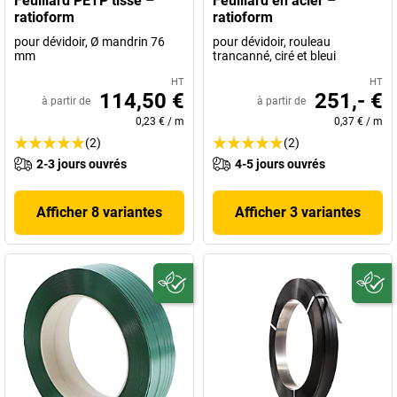
Feuillard PETP tissé –
Feuillard en acier –
ratioform
ratioform
pour dévidoir, Ø mandrin 76
pour dévidoir, rouleau
mm
trancanné, ciré et bleui
HT
HT
114,50 €
251,- €
à partir de
à partir de
0,23 €
/
m
0,37 €
/
m
(2)
(2)
2-3 jours ouvrés
4-5 jours ouvrés
Afficher 8 variantes
Afficher 3 variantes