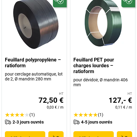
Feuillard polypropylène –
Feuillard PET pour
ratioform
charges lourdes –
ratioform
pour cerclage automatique, lot
de 2, Ø mandrin 280 mm
pour dévidoir, Ø mandrin 406
mm
HT
HT
72,50 €
127,- €
0,03 €
/
m
0,11 €
/
m
(1)
(1)
2-3 jours ouvrés
4-5 jours ouvrés