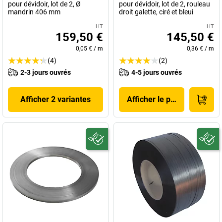
pour dévidoir, lot de 2, Ø
pour dévidoir, lot de 2, rouleau
mandrin 406 mm
droit galette, ciré et bleui
HT
HT
159,50 €
145,50 €
0,05 €
/
m
0,36 €
/
m
(4)
(2)
2-3 jours ouvrés
4-5 jours ouvrés
Afficher 2 variantes
Afficher le produit