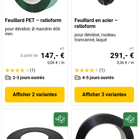
Feuillard PET – ratioform
Feuillard en acier –
ratioform
pour dévidoir, Ø mandrin 406
mm
pour dévidoir, rouleau
trancanné, laqué
HT
HT
147,- €
291,- €
à partir de
0,06 €
/
m
0,36 €
/
m
(1)
(1)
2-3 jours ouvrés
4-5 jours ouvrés
Afficher 2 variantes
Afficher 3 variantes