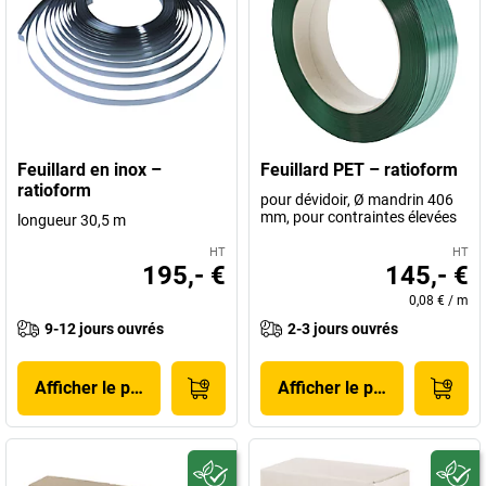
Feuillard en inox –
Feuillard PET – ratioform
ratioform
pour dévidoir, Ø mandrin 406
mm, pour contraintes élevées
longueur 30,5 m
HT
HT
195,- €
145,- €
0,08 €
/
m
9-12 jours ouvrés
2-3 jours ouvrés
Afficher le produit
Afficher le produit