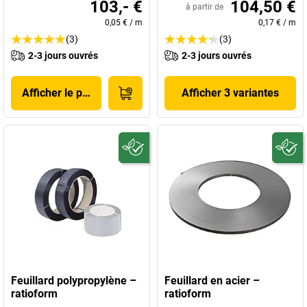
103,- €
104,50 €
à partir de
0,05 €
/
m
0,17 €
/
m
(3)
(3)
2-3 jours ouvrés
2-3 jours ouvrés
Afficher le produit
Afficher 3 variantes
Feuillard polypropylène –
Feuillard en acier –
ratioform
ratioform