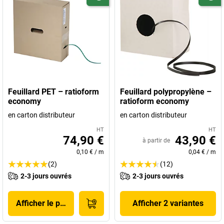
Feuillard PET – ratioform
Feuillard polypropylène –
economy
ratioform economy
en carton distributeur
en carton distributeur
HT
HT
74,90 €
43,90 €
à partir de
0,10 €
/
m
0,04 €
/
m
(2)
(12)
2-3 jours ouvrés
2-3 jours ouvrés
Afficher le produit
Afficher 2 variantes