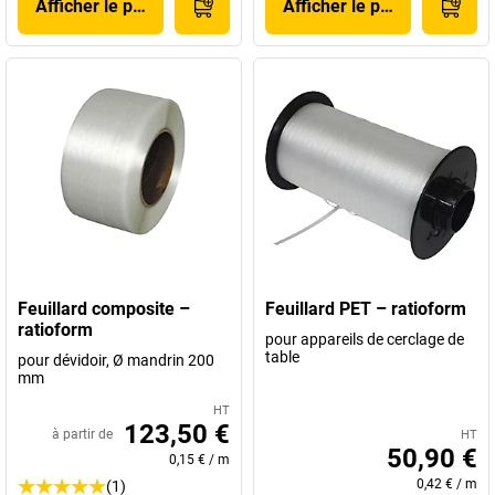
Afficher le produit
Afficher le produit
Feuillard composite –
Feuillard PET – ratioform
ratioform
pour appareils de cerclage de
table
pour dévidoir, Ø mandrin 200
mm
HT
123,50 €
à partir de
HT
50,90 €
0,15 €
/
m
0,42 €
/
m
(1)