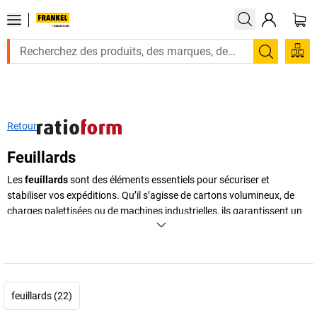
Recherc
Retour
Feuillards
Les
feuillards
sont des éléments essentiels pour sécuriser et
stabiliser vos expéditions. Qu’il s’agisse de cartons volumineux, de
charges palettisées ou de machines industrielles, ils garantissent un
maintien fiable tout au long du transport. Grâce à un
feuillard de
cerclage
adapté, vos marchandises restent solidement regroupées et
protégées contre les déplacements, les chocs et les vibrations.
Disponibles en différentes matières, largeurs et résistances, les
feuillards
répondent aux exigences des environnements logistiques,
feuillards (22)
industriels et commerciaux. Du
feuillard en plastique
léger pour colis