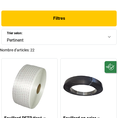
standards au
feuillard en acier
haute résistance pour charges
lourdes, chaque solution s’adapte précisément à votre besoin. Chez
FRANKEL kaiserkraft
, vous bénéficiez d’un large choix pour un
Filtres
cerclage sûr, efficace et professionnel.
+
Afficher plus
Trier selon:
Pertinent
Nombre d’articles:
22