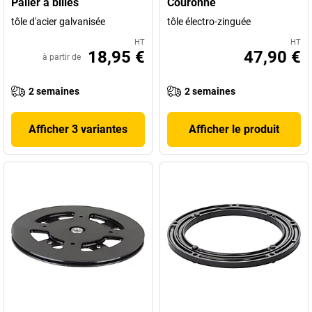
Palier à billes
Couronne
tôle d'acier galvanisée
tôle électro-zinguée
HT
HT
18,95 €
47,90 €
à partir de
2 semaines
2 semaines
Afficher 3 variantes
Afficher le produit