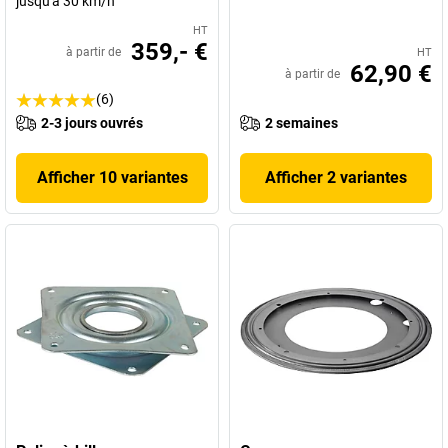
jusqu'à 30 km/h
HT
359,- €
à partir de
HT
62,90 €
à partir de
(6)
2-3 jours ouvrés
2 semaines
Afficher 10 variantes
Afficher 2 variantes