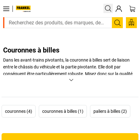
Recherc
Couronnes à billes
Dans les avant-trains pivotants, la couronne à billes sert de liaison
entre le châssis du véhicule et la partie pivotante. Elle doit par
conséquent être particulièrement robuste. Misez donc sur la qualité
afin que vos couronnes à billes ne s'usent pas trop vite. En d'autres
mots: optez pour les couronnes à billes disponibles dans notre
gamme!
+
Afficher plus
couronnes (4)
couronnes à billes (1)
paliers à billes (2)