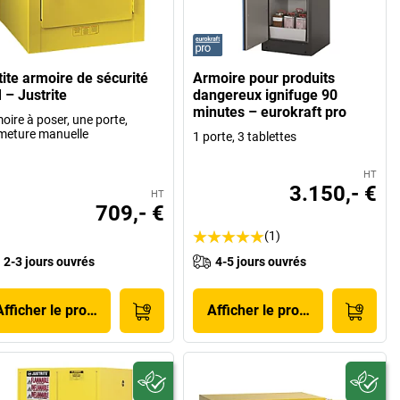
tite armoire de sécurité
Armoire pour produits
 – Justrite
dangereux ignifuge 90
minutes – eurokraft pro
oire à poser, une porte,
meture manuelle
1 porte, 3 tablettes
HT
3.150,- €
HT
709,- €
(1)
2-3 jours ouvrés
4-5 jours ouvrés
Afficher le produit
Afficher le produit