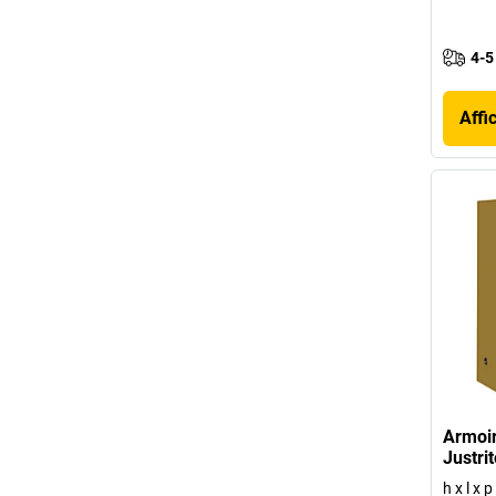
4-5
Affi
Armoir
Justrit
h x l x