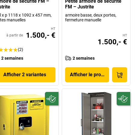
moire de sécurité FM –
Petite armoire de sécurité
trite
FM – Justrite
 l x p 1118 x 1092 x 457 mm,
armoire basse, deux portes,
tes manuelles
fermeture manuelle
HT
1.500,- €
à partir de
HT
1.500,- €
(2)
2 semaines
2 semaines
Afficher 2 variantes
Afficher le produit