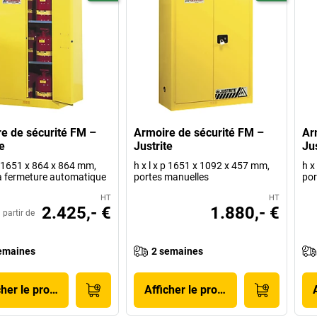
e de sécurité FM –
Armoire de sécurité FM –
Ar
e
Justrite
Jus
 p 1651 x 864 x 864 mm,
h x l x p 1651 x 1092 x 457 mm,
h x
à fermeture automatique
portes manuelles
por
HT
HT
2.425,- €
1.880,- €
 partir de
emaines
2 semaines
cher le produit
Afficher le produit