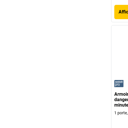
Affi
Armoir
danger
minute
1 porte,