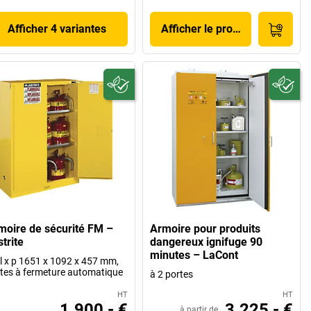
Afficher 4 variantes
Afficher le produit
moire de sécurité FM –
Armoire pour produits
trite
dangereux ignifuge 90
minutes – LaCont
 l x p 1651 x 1092 x 457 mm,
tes à fermeture automatique
à 2 portes
HT
HT
1.900,- €
3.225,- €
à partir de