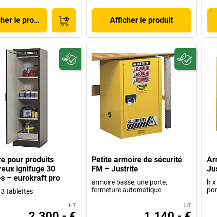
cher le produit
Afficher le produit
e pour produits
Petite armoire de sécurité
Ar
eux ignifuge 30
FM – Justrite
Jus
s – eurokraft pro
armoire basse, une porte,
h x
fermeture automatique
por
 3 tablettes
HT
HT
2.300,- €
1.140,- €