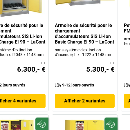
e de sécurité pour le
Armoire de sécurité pour le
Pe
ement
chargement
FM
mulateurs SiS Li-Ion
d'accumulateurs SiS Li-Ion
arm
Charge EI 90 – LaCont
Basic Charge EI 90 – LaCont
fer
stème d'extinction
sans système d'extinction
die, h x l 2048 x 1148 mm
d'incendie, h x l 1222 x 1148 mm
HT
HT
6.300,- €
5.300,- €
2 jours ouvrés
9-12 jours ouvrés
ficher 4 variantes
Afficher 2 variantes