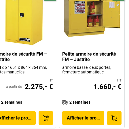
moire de sécurité FM –
Petite armoire de sécurité
trite
FM – Justrite
 l x p 1651 x 864 x 864 mm,
armoire basse, deux portes,
tes manuelles
fermeture automatique
HT
HT
2.275,- €
1.660,- €
à partir de
2 semaines
2 semaines
Afficher le produit
Afficher le produit