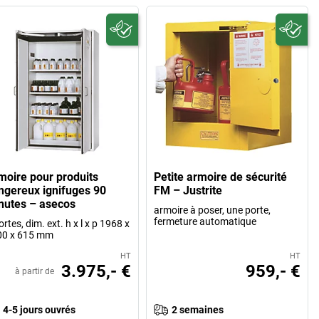
moire pour produits
Petite armoire de sécurité
ngereux ignifuges 90
FM – Justrite
nutes – asecos
armoire à poser, une porte,
fermeture automatique
ortes, dim. ext. h x l x p 1968 x
00 x 615 mm
HT
HT
3.975,- €
959,- €
à partir de
4-5 jours ouvrés
2 semaines