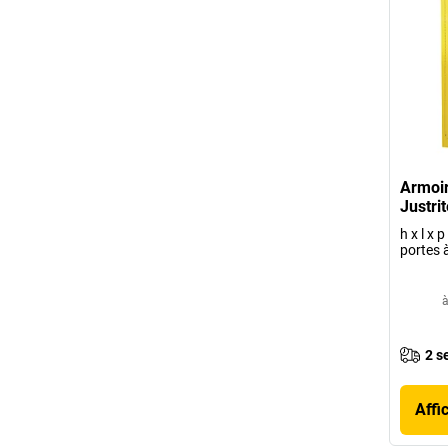
Armoir
Justrit
h x l x
portes 
à
2 s
Affi