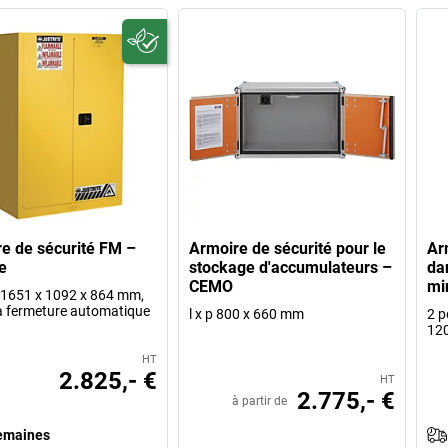
e de sécurité FM –
Armoire de sécurité pour le
Ar
e
stockage d'accumulateurs –
da
CEMO
mi
 p 1651 x 1092 x 864 mm,
à fermeture automatique
l x p 800 x 660 mm
2 p
12
HT
2.825,- €
HT
2.775,- €
à partir de
emaines