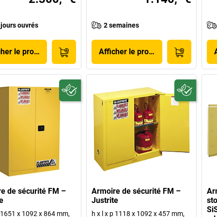
 jours ouvrés
2 semaines
cher le produit
Afficher le produit
e de sécurité FM –
Armoire de sécurité FM –
Ar
e
Justrite
st
SiS
 p 1651 x 1092 x 864 mm,
h x l x p 1118 x 1092 x 457 mm,