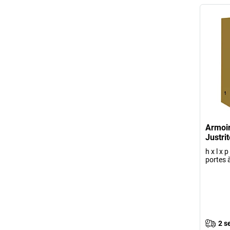
Armoir
Justrit
h x l x
portes 
2 s