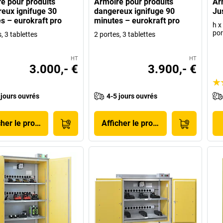
e pour produits
Armoire pour produits
Ar
eux ignifuge 30
dangereux ignifuge 90
Jus
s – eurokraft pro
minutes – eurokraft pro
h x
por
, 3 tablettes
2 portes, 3 tablettes
HT
HT
3.000,- €
3.900,- €
 jours ouvrés
4-5 jours ouvrés
cher le produit
Afficher le produit