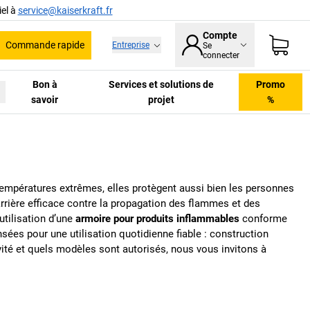
el à
service@kaiserkraft.fr
Compte
Commande rapide
Entreprise
Se
he
connecter
Bon à
Services et solutions de
Promo
savoir
projet
%
températures extrêmes, elles protègent aussi bien les personnes
arrière efficace contre la propagation des flammes et des
utilisation d’une
armoire pour produits inflammables
conforme
es pour une utilisation quotidienne fiable : construction
vité et quels modèles sont autorisés, nous vous invitons à