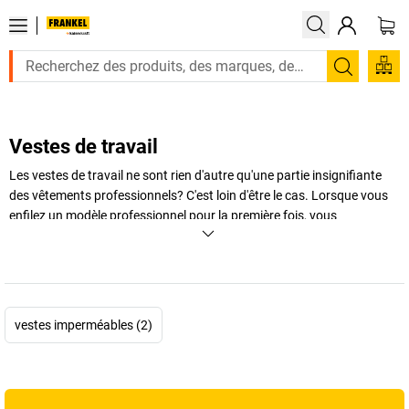
Recherc
Vestes de travail
Les vestes de travail ne sont rien d'autre qu'une partie insignifiante
des vêtements professionnels? C'est loin d'être le cas. Lorsque vous
enfilez un modèle professionnel pour la première fois, vous
comprenez tout de suite de quoi nous parlons. Essayez vous aussi les
vestes de travail pour l'hiver, l'automne et toutes les saisons dans le
commerce et l'industrie disponibles dans notre boutique!
+
Afficher plus
vestes imperméables (2)