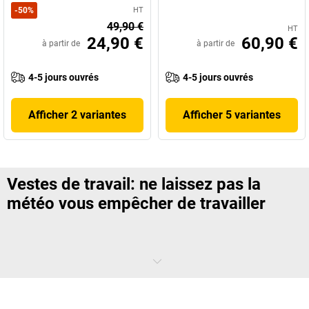
-
50
%
HT
49,90 €
HT
24,90 €
60,90 €
à partir de
à partir de
4-5 jours ouvrés
4-5 jours ouvrés
Afficher 2 variantes
Afficher 5 variantes
Vestes de travail: ne laissez pas la
météo vous empêcher de travailler
Que les températures soient négatives, qu'il pleuve ou qu'il vente, les
héros du travail quotidien doivent toujours pouvoir s'adonner à leurs
tâches. Avec des vestes de travail pour l'hiver, dans des coloris de
signalisation ou comme protection contre la chaleur et le vent, vous