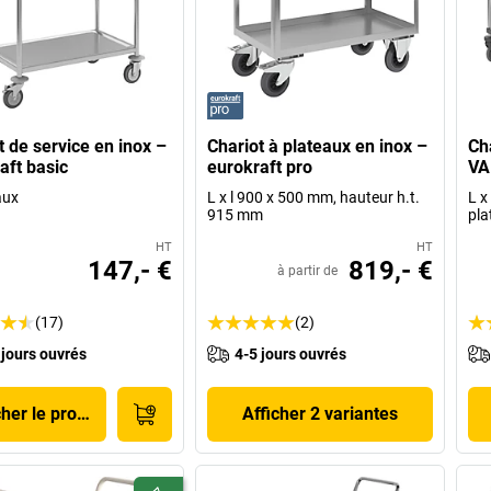
t de service en inox –
Chariot à plateaux en inox –
Ch
aft basic
eurokraft pro
VA
aux
L x l 900 x 500 mm, hauteur h.t.
L x
915 mm
pla
HT
HT
147,- €
819,- €
à partir de
(17)
(2)
 jours ouvrés
4-5 jours ouvrés
cher le produit
Afficher 2 variantes