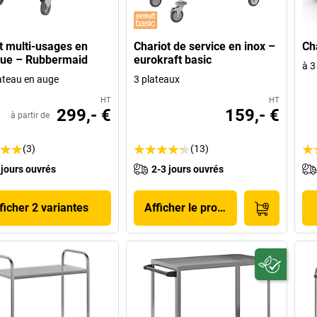
t multi-usages en
Chariot de service en inox –
Ch
que – Rubbermaid
eurokraft basic
à 3
ateau en auge
3 plateaux
HT
HT
299,- €
159,- €
à partir de
(3)
(13)
 jours ouvrés
2-3 jours ouvrés
ficher 2 variantes
Afficher le produit