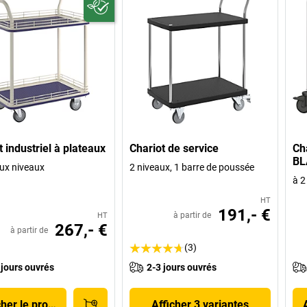
t industriel à plateaux
Chariot de service
Ch
BL
ux niveaux
2 niveaux, 1 barre de poussée
à 2
HT
191,- €
à partir de
HT
267,- €
à partir de
(3)
 jours ouvrés
2-3 jours ouvrés
cher le produit
Afficher 3 variantes