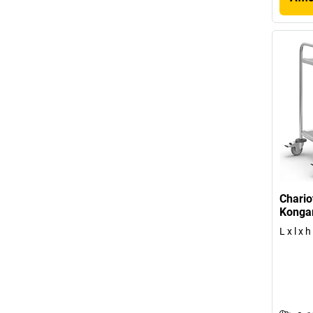
Chario
Kong
L x l x