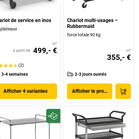
ariot de service en inox
Chariot multi-usages –
Rubbermaid
 plateaux
force totale 90 kg
HT
499,- €
à partir de
HT
355,- €
(2)
3-4 semaines
2-3 jours ouvrés
Afficher 4 variantes
Afficher le produit