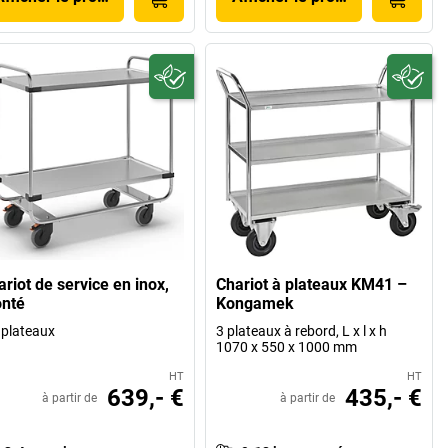
riot de service en inox,
Chariot à plateaux KM41 –
nté
Kongamek
 plateaux
3 plateaux à rebord, L x l x h
1070 x 550 x 1000 mm
HT
HT
639,- €
435,- €
à partir de
à partir de