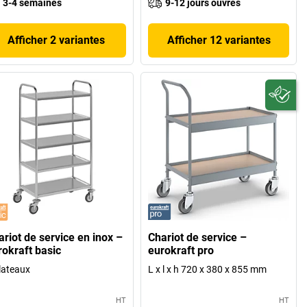
3-4 semaines
9-12 jours ouvrés
Afficher 2 variantes
Afficher 12 variantes
ariot de service en inox –
Chariot de service –
rokraft basic
eurokraft pro
lateaux
L x l x h 720 x 380 x 855 mm
HT
HT