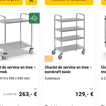
t de service en inox –
Chariot de service en inox –
Cha
amek
eurokraft basic
mo
 h 910 x 590 x 940 mm
4 plateaux
à 2
HT
HT
263,- €
129,- €
à partir de