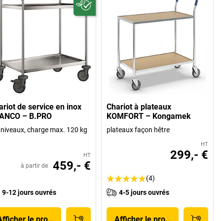
ariot de service en inox
Chariot à plateaux
ANCO – B.PRO
KOMFORT – Kongamek
 niveaux, charge max. 120 kg
plateaux façon hêtre
HT
299,- €
HT
459,- €
à partir de
(4)
9-12 jours ouvrés
4-5 jours ouvrés
Afficher le produit
Afficher le produit