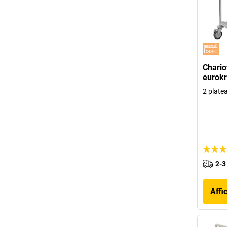
Chario
eurokr
2 plate
2-3
Affi