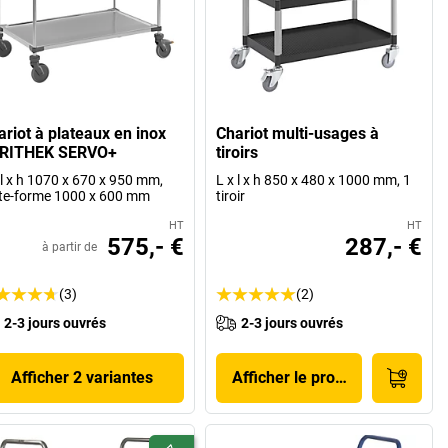
ariot à plateaux en inox
Chariot multi-usages à
RITHEK SERVO+
tiroirs
 l x h 1070 x 670 x 950 mm,
L x l x h 850 x 480 x 1000 mm, 1
te-forme 1000 x 600 mm
tiroir
HT
HT
575,- €
287,- €
à partir de
(3)
(2)
2-3 jours ouvrés
2-3 jours ouvrés
Afficher 2 variantes
Afficher le produit