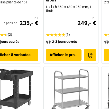
tiroirs
sse pliante de 46 l
2 t
L x l x h 850 x 480 x 950 mm, 1
tiroir
HT
HT
235,- €
249,- €
à partir de
(2)
(1)
 jours ouvrés
2-3 jours ouvrés
ficher 8 variantes
Afficher le produit