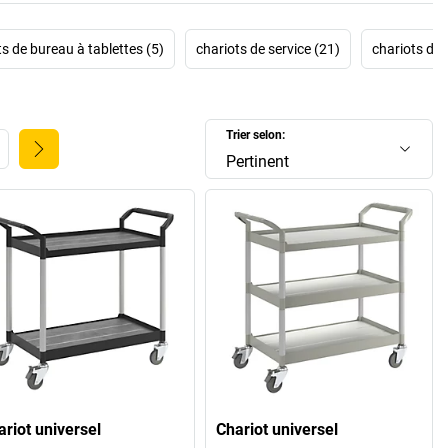
ts de bureau à tablettes (5)
chariots de service (21)
chariots de 
Trier selon:
Pertinent
ariot universel
Chariot universel