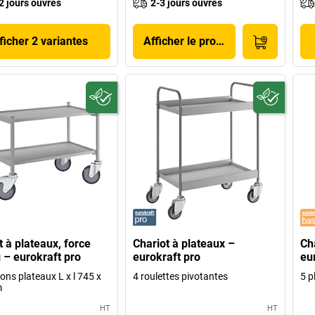
2 jours ouvrés
2-3 jours ouvrés
ficher 2 variantes
Afficher le produit
t à plateaux, force
Chariot à plateaux –
Ch
 – eurokraft pro
eurokraft pro
eu
ons plateaux L x l 745 x
4 roulettes pivotantes
5 p
m
HT
HT