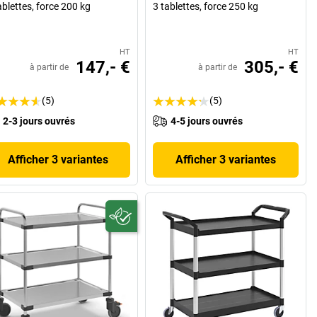
ablettes, force 200 kg
3 tablettes, force 250 kg
HT
HT
147,- €
305,- €
à partir de
à partir de
(5)
(5)
2-3 jours ouvrés
4-5 jours ouvrés
Afficher 3 variantes
Afficher 3 variantes