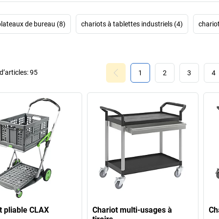
plateaux de bureau (8)
chariots à tablettes industriels (4)
chario
’articles:
95
1
2
3
4
t pliable CLAX
Chariot multi-usages à
Ch