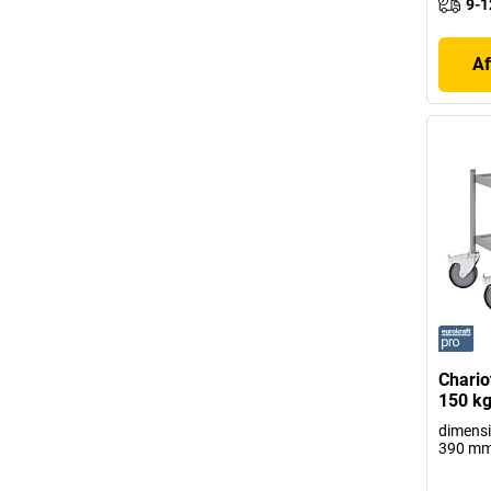
9-1
Af
Chario
150 kg
dimensi
390 m