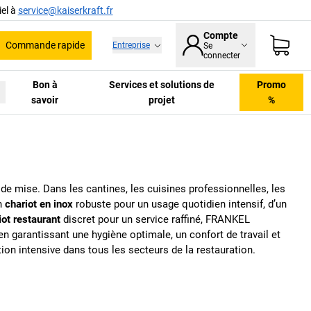
el à
service@kaiserkraft.fr
Compte
Commande rapide
Entreprise
Se
he
connecter
Bon à
Services et solutions de
Promo
savoir
projet
%
e mise. Dans les cantines, les cuisines professionnelles, les
un
chariot en inox
robuste pour un usage quotidien intensif, d’un
iot restaurant
discret pour un service raffiné,
FRANKEL
garantissant une hygiène optimale, un confort de travail et
on intensive dans tous les secteurs de la restauration.