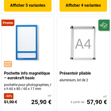
Afficher 5 variantes
Afficher 4 variantes
Promo
Pochette info magnétique
Présentoir pliable
– eurokraft basic
aluminium, lot de 2
pochette pour photographies, l
x h 60 x 80 / 60 x 17 mm
-
50
%
HT
HT
25,90 €
57,90 €
51,90 €
à partir de