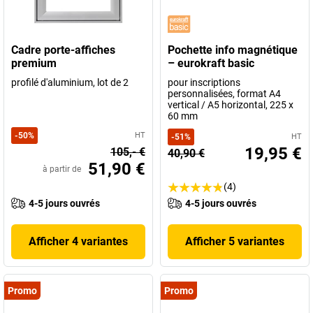
Cadre porte-affiches
Pochette info magnétique
premium
– eurokraft basic
profilé d'aluminium, lot de 2
pour inscriptions
personnalisées, format A4
vertical / A5 horizontal, 225 x
60 mm
-
50
%
HT
-
51
%
HT
19,95 €
105,- €
40,90 €
51,90 €
à partir de
(4)
4-5 jours ouvrés
4-5 jours ouvrés
Afficher 4 variantes
Afficher 5 variantes
Promo
Promo