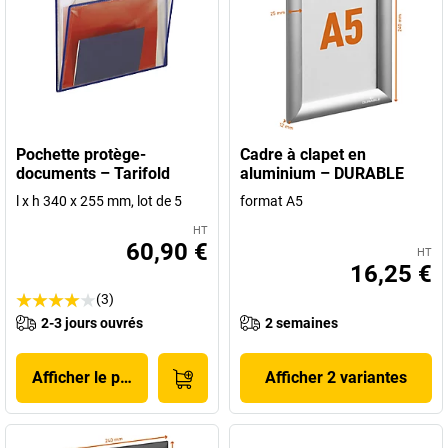
Pochette protège-
Cadre à clapet en
documents – Tarifold
aluminium – DURABLE
l x h 340 x 255 mm, lot de 5
format A5
HT
60,90 €
HT
16,25 €
(3)
2-3 jours ouvrés
2 semaines
Afficher le produit
Afficher 2 variantes