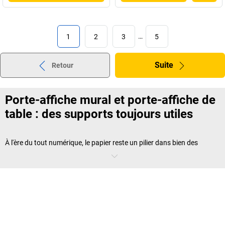
1
2
3
…
5
Suite
Retour
Porte-affiche mural et porte-affiche de
table : des supports toujours utiles
À l'ère du tout numérique, le papier reste un pilier dans bien des
situations. Dans les commerces, les bureaux ou les zones de
production, un
porte-affiche mural
permet d’afficher durablement
des informations essentielles : tarifs, procédures, consignes ou
plannings. À table, le menu présenté dans un
support pour affiche
donne un accès immédiat à l’offre du jour. Et dans les ateliers, les
fiches techniques imprimées glissées dans un
porte-affiche
magnétique
sont souvent plus accessibles qu’un écran tactile.