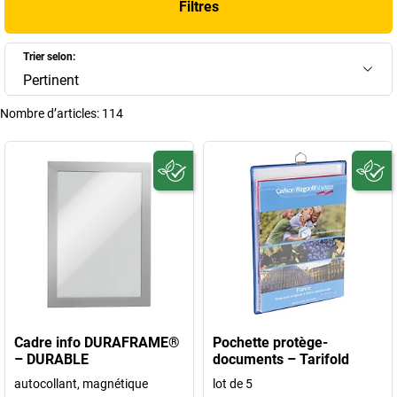
Filtres
solutions d'affichage répondent aux exigences de votre entreprise.
+
Afficher plus
Trier selon:
Pertinent
Nombre d’articles:
114
Cadre info DURAFRAME®
Pochette protège-
– DURABLE
documents – Tarifold
autocollant, magnétique
lot de 5