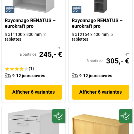
Rayonnage RENATUS –
Rayonnage RENATUS –
eurokraft pro
eurokraft pro
h x l 1100 x 800 mm, 2
h x l 2154 x 400 mm, 5
tablettes
tablettes
HT
245,- €
à partir de
HT
305,- €
à partir de
(1)
9-12 jours ouvrés
9-12 jours ouvrés
Afficher 6 variantes
Afficher 6 variantes