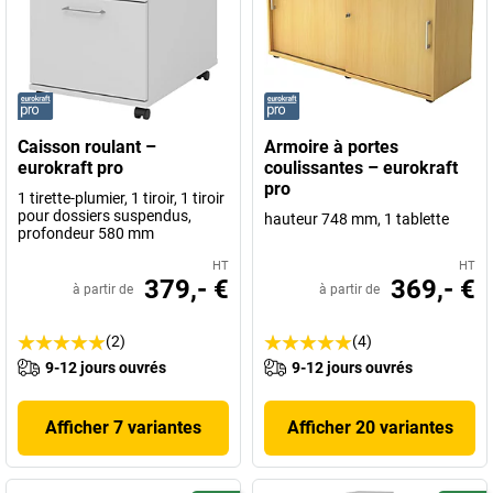
Caisson roulant –
Armoire à portes
eurokraft pro
coulissantes – eurokraft
pro
1 tirette-plumier, 1 tiroir, 1 tiroir
pour dossiers suspendus,
hauteur 748 mm, 1 tablette
profondeur 580 mm
HT
HT
379,- €
369,- €
à partir de
à partir de
(2)
(4)
9-12 jours ouvrés
9-12 jours ouvrés
Afficher 7 variantes
Afficher 20 variantes