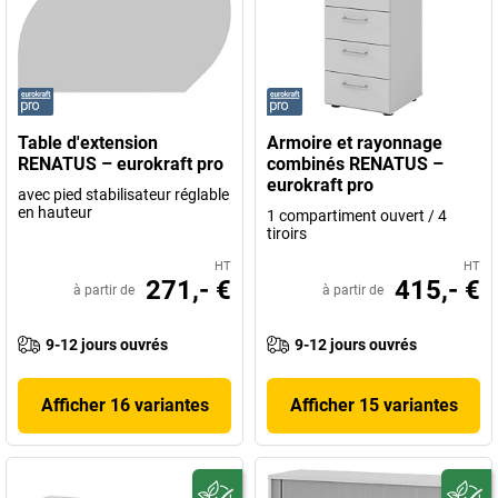
Table d'extension
Armoire et rayonnage
RENATUS – eurokraft pro
combinés RENATUS –
eurokraft pro
avec pied stabilisateur réglable
en hauteur
1 compartiment ouvert / 4
tiroirs
HT
HT
271,- €
415,- €
à partir de
à partir de
9-12 jours ouvrés
9-12 jours ouvrés
Afficher 16 variantes
Afficher 15 variantes