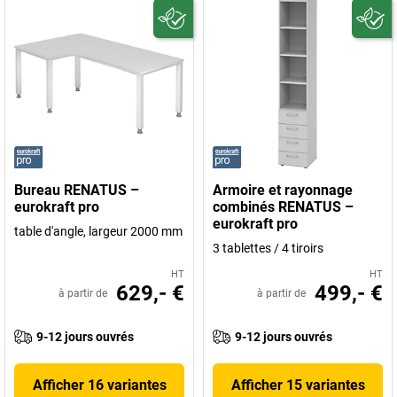
Bureau RENATUS –
Armoire et rayonnage
eurokraft pro
combinés RENATUS –
eurokraft pro
table d'angle, largeur 2000 mm
3 tablettes / 4 tiroirs
HT
HT
629,- €
499,- €
à partir de
à partir de
9-12 jours ouvrés
9-12 jours ouvrés
Afficher 16 variantes
Afficher 15 variantes