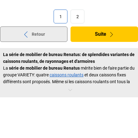
1
2
Suite
Retour
La série de mobilier de bureau Renatus: de splendides variantes de
caissons roulants, de rayonnages et d'armoires
La
série de mobilier de bureau Renatus
mérite bien de faire partie du
groupe VARIETY: quatre
caissons roulants
et deux caissons fixes
différents sont proposés. Même si les caissons roulants ont tous la
même hauteur, vous avez le choix entre des modèles de trois ou
quatre tiroirs et, dans le cas des caissons fixes, avec cinq tiroirs. La
superficie de rangement correspondra donc de façon idéale à vos
besoins personnels. Les caissons roulants sont fréquemment
employés pour agrandir une telle superficie utile. Ils sont pratiques,
faciles à déplacer et se placent aisément sous un bureau. Typique de
VARIETY, la série met à votre disposition plusieurs variantes pour
aménager ou compléter votre bureau. Les
meubles de bureau
sont