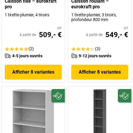
Caisson fixe – eurokraft
Caisson roulant –
pro
eurokraft pro
1 tirette-plumier, 4 tiroirs
1 tirette-plumier, 3 tiroirs,
profondeur 800 mm
HT
HT
509,- €
549,- €
à partir de
à partir de
(2)
(3)
4-5 jours ouvrés
9-12 jours ouvrés
Afficher 8 variantes
Afficher 8 variantes