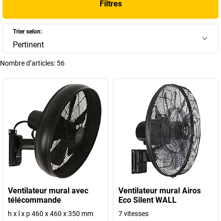
Filtres
modèles de table, de sol, de plafond ou fixés en hauteur pour
répondre à tous les besoins. Découvrez nos solutions de ventilation
intelligentes, esthétiques et économes en énergie, pensées pour
Trier selon:
améliorer la qualité de l’air et le bien-être au travail ou dans vos
Pertinent
espaces de vie.
Nombre d’articles:
56
+
Afficher plus
Ventilateur mural avec
Ventilateur mural Airos
télécommande
Eco Silent WALL
h x l x p 460 x 460 x 350 mm
7 vitesses