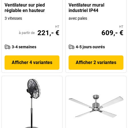
Ventilateur sur pied
Ventilateur mural
réglable en hauteur
industriel IP44
3 vitesses
avec pales
HT
HT
221,- €
609,- €
à partir de
3-4 semaines
4-5 jours ouvrés
Afficher 4 variantes
Afficher 2 variantes