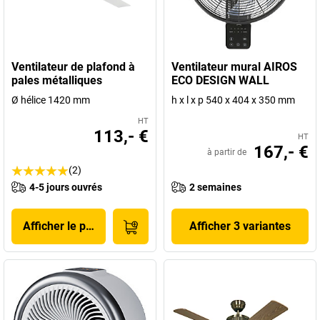
Ventilateur de plafond à
Ventilateur mural AIROS
pales métalliques
ECO DESIGN WALL
Ø hélice 1420 mm
h x l x p 540 x 404 x 350 mm
HT
113,- €
HT
167,- €
à partir de
(2)
4-5 jours ouvrés
2 semaines
Afficher le produit
Afficher 3 variantes