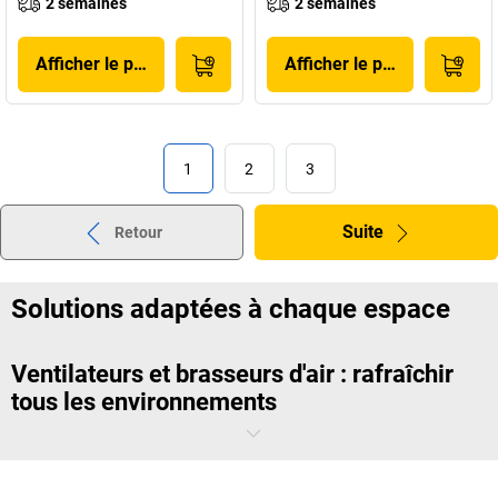
2 semaines
2 semaines
Afficher le produit
Afficher le produit
1
2
3
Suite
Retour
Solutions adaptées à chaque espace
Ventilateurs et brasseurs d'air : rafraîchir
tous les environnements
Nos
ventilateurs
créent un flux d’air continu, idéal dans les bureaux
comme dans les ateliers. Parfaitement adaptés aux jours de forte