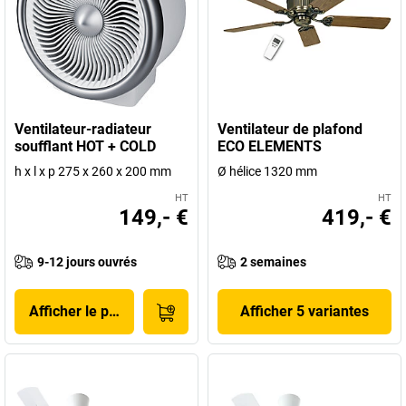
Ventilateur-radiateur
Ventilateur de plafond
soufflant HOT + COLD
ECO ELEMENTS
h x l x p 275 x 260 x 200 mm
Ø hélice 1320 mm
HT
HT
149,- €
419,- €
9-12 jours ouvrés
2 semaines
Afficher le produit
Afficher 5 variantes