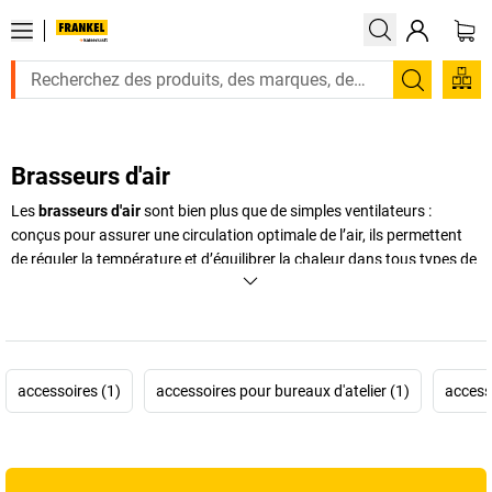
Recherc
Brasseurs d'air
Les
brasseurs d'air
sont bien plus que de simples ventilateurs :
conçus pour assurer une circulation optimale de l’air, ils permettent
de réguler la température et d’équilibrer la chaleur dans tous types de
locaux, qu’ils soient industriels, commerciaux ou tertiaires. En été, ils
offrent une brise rafraîchissante et agréable, tandis qu’en hiver, ils
redistribuent la chaleur montante pour réduire les ponts thermiques
et assurer un confort constant. Grâce à leur puissance, leur portée et
leur flexibilité, les modèles comme le
ventilateur sur pied
, le
accessoires (1)
accessoires pour bureaux d'atelier (1)
access
ventilateur industriel
ou encore les
brasseurs d'air muraux
s’adaptent aux exigences spécifiques de chaque environnement. Que
vous recherchiez un système discret, compact ou ultra-performant,
FRANKEL kaiserkraft
propose une sélection complète intégrant des