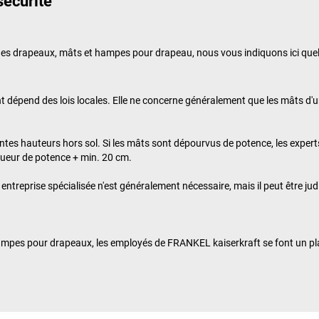
sécurité
 des drapeaux, mâts et hampes pour drapeau, nous vous indiquons ici quelq
ent dépend des lois locales. Elle ne concerne généralement que les mâts d
ntes hauteurs hors sol. Si les mâts sont dépourvus de potence, les expe
gueur de potence + min. 20 cm.
reprise spécialisée n'est généralement nécessaire, mais il peut être judic
hampes pour drapeaux, les employés de
FRANKEL kaiserkraft
se font un pl