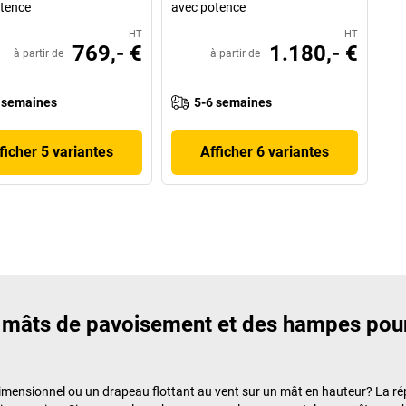
tence
avec potence
HT
HT
769,- €
1.180,- €
à partir de
à partir de
 semaines
5-6 semaines
ficher 5 variantes
Afficher 6 variantes
s mâts de pavoisement et des hampes pou
dimensionnel ou un drapeau flottant au vent sur un mât en hauteur? La rép