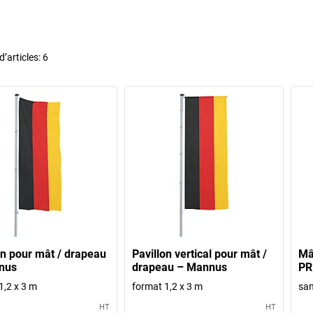
’articles:
6
on pour mât / drapeau
Pavillon vertical pour mât /
Mâ
nus
drapeau – Mannus
PR
1,2 x 3 m
format 1,2 x 3 m
san
HT
HT