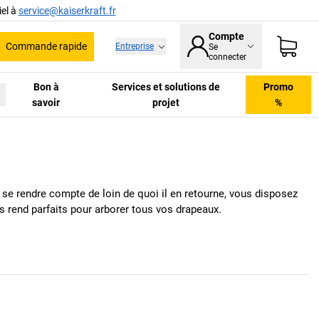
el à
service@kaiserkraft.fr
Compte
Commande rapide
Entreprise
Se
he
connecter
Bon à
Services et solutions de
Promo
savoir
projet
%
t se rendre compte de loin de quoi il en retourne, vous disposez
 rend parfaits pour arborer tous vos drapeaux.