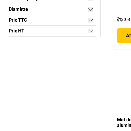
Diamètre
Prix TTC
3-4
Prix HT
Af
Mât de
alumi