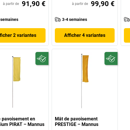
91,90 €
99,90 €
à partir de
à partir de
 semaines
3-4 semaines
ficher 2 variantes
Afficher 4 variantes
 pavoisement en
Mât de pavoisement
nium PIRAT – Mannus
PRESTIGE – Mannus