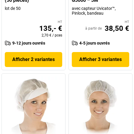
(50 pièces)
G3000 – 3M
lot de 50
avec capteur Uvicator™,
Pinlock, bandeau
HT
HT
135,- €
38,50 €
à partir de
2,70 €
/
pces
9-12 jours ouvrés
4-5 jours ouvrés
Afficher 2 variantes
Afficher 3 variantes