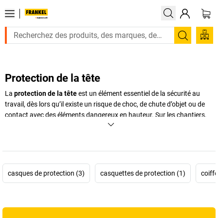
Recherc
Protection de la tête
La
protection de la tête
est un élément essentiel de la sécurité au
travail, dès lors qu’il existe un risque de choc, de chute d’objet ou de
contact avec des éléments dangereux en hauteur. Sur les chantiers,
dans l’industrie, la logistique ou certains environnements techniques,
un équipement adapté permet de réduire significativement la gravité
des blessures. Le choix de la protection dépend du contexte : un
casque de chantier
est indispensable en cas de chute d’objets, tandis
qu’un
casque de protection
polyvalent peut répondre à des
casques de protection (3)
casquettes de protection (1)
coiffe
exigences plus larges. Dans les zones où les risques sont plus légers
mais fréquents, la
casquette de protection
constitue une alternative
discrète et confortable. Pour les secteurs soumis à des règles
d’hygiène strictes, la
charlotte de protection
complète efficacement