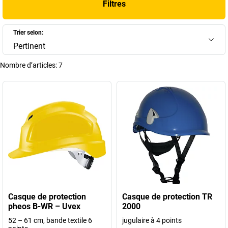
Filtres
l’équipement. Chez
FRANKEL kaiserkraft
, vous trouverez une large
gamme de solutions conçues pour
protéger la tête
tout en
garantissant un confort optimal et une compatibilité avec les autres
Trier selon:
équipements de sécurité.
Pertinent
+
Afficher plus
Nombre d’articles:
7
Casque de protection
Casque de protection TR
pheos B-WR – Uvex
2000
52 – 61 cm, bande textile 6
jugulaire à 4 points