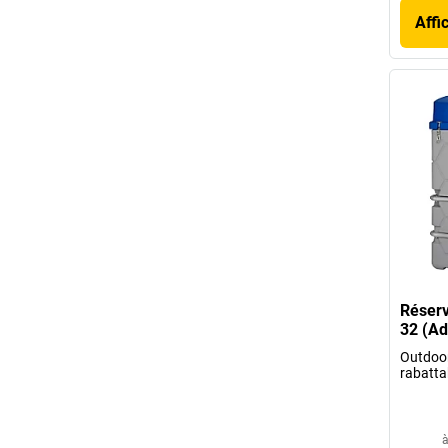
Affi
Réser
32 (A
Outdoor
rabatta
à