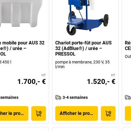
e mobile pour AUS 32
Chariot porte-fût pour AUS
Ré
e®) / urée –
32 (AdBlue®) / urée –
C
SOL
PRESSOL
Out
é 450 l
pompe à membrane, 230 V, 35
l/min
HT
HT
1.700,- €
1.520,- €
 semaines
3-4 semaines
cher le produit
Afficher le produit