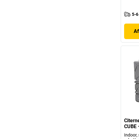
5-6
Af
Citerne
CUBE 
Indoor,