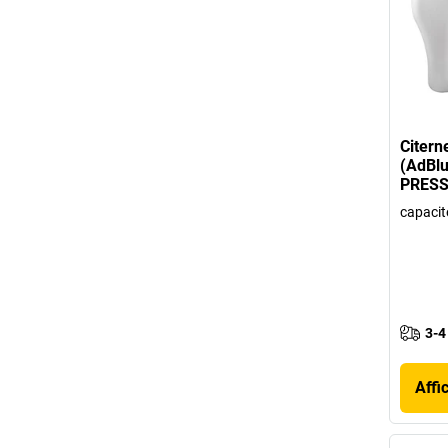
Citern
(AdBlu
PRES
capacit
3-4
Affi