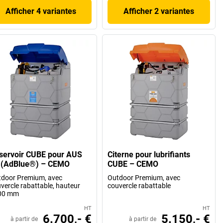
Afficher 4 variantes
Afficher 2 variantes
servoir CUBE pour AUS
Citerne pour lubrifiants
 (AdBlue®) – CEMO
CUBE – CEMO
door Premium, avec
Outdoor Premium, avec
vercle rabattable, hauteur
couvercle rabattable
00 mm
HT
HT
6.700,- €
5.150,- €
à partir de
à partir de