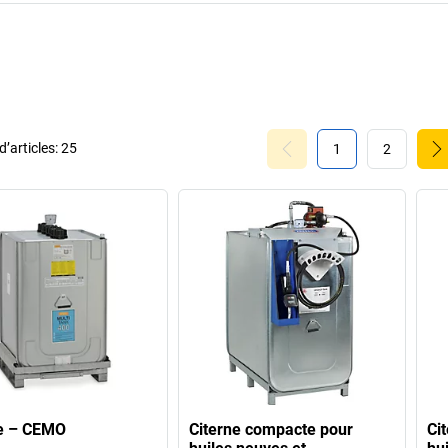
’articles:
25
1
2
ne – CEMO
Citerne compacte pour
Ci