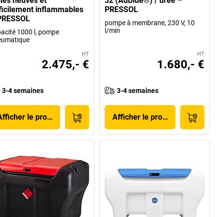
iles neuves et
32 (AdBlue®) / urée –
fficilement inflammables
PRESSOL
PRESSOL
pompe à membrane, 230 V, 10
l/min
acité 1000 l, pompe
eumatique
HT
HT
2.475,- €
1.680,- €
3-4 semaines
3-4 semaines
Afficher le produit
Afficher le produit