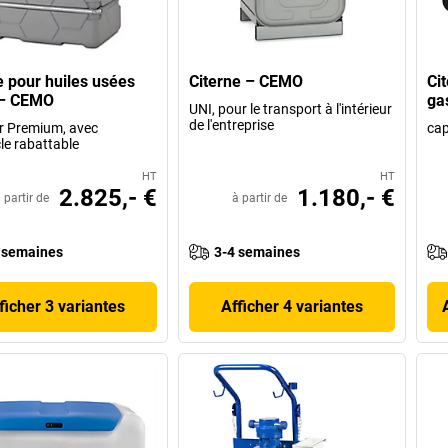
e pour huiles usées
Citerne – CEMO
Ci
– CEMO
ga
UNI, pour le transport à l'intérieur
de l'entreprise
r Premium, avec
cap
le rabattable
HT
HT
2.825,- €
1.180,- €
 partir de
à partir de
 semaines
3-4 semaines
ficher 3 variantes
Afficher 4 variantes