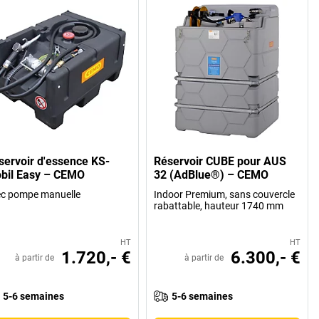
servoir d'essence KS-
Réservoir CUBE pour AUS
bil Easy – CEMO
32 (AdBlue®) – CEMO
c pompe manuelle
Indoor Premium, sans couvercle
rabattable, hauteur 1740 mm
HT
HT
1.720,- €
6.300,- €
à partir de
à partir de
5-6 semaines
5-6 semaines