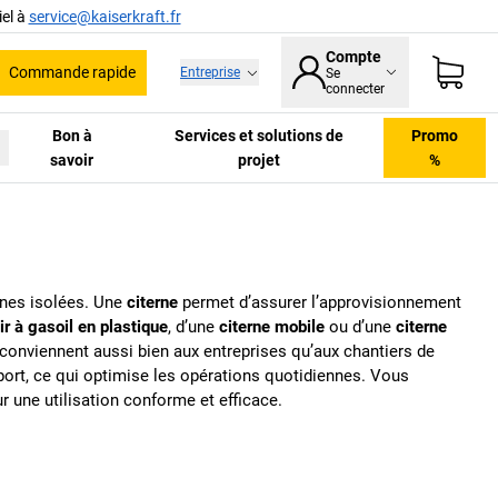
el à
service@kaiserkraft.fr
Compte
Commande rapide
Entreprise
Se
he
connecter
Bon à
Services et solutions de
Promo
savoir
projet
%
zones isolées. Une
citerne
permet d’assurer l’approvisionnement
ir à gasoil en plastique
, d’une
citerne mobile
ou d’une
citerne
es conviennent aussi bien aux entreprises qu’aux chantiers de
ort, ce qui optimise les opérations quotidiennes. Vous
 une utilisation conforme et efficace.