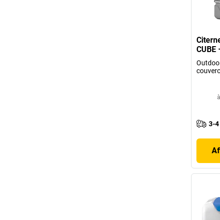
Citern
CUBE 
Outdoo
couverc
à
3-4
Af