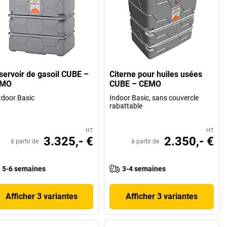
servoir de gasoil CUBE –
Citerne pour huiles usées
EMO
CUBE – CEMO
door Basic
Indoor Basic, sans couvercle
rabattable
HT
HT
3.325,- €
2.350,- €
à partir de
à partir de
5-6 semaines
3-4 semaines
Afficher 3 variantes
Afficher 3 variantes