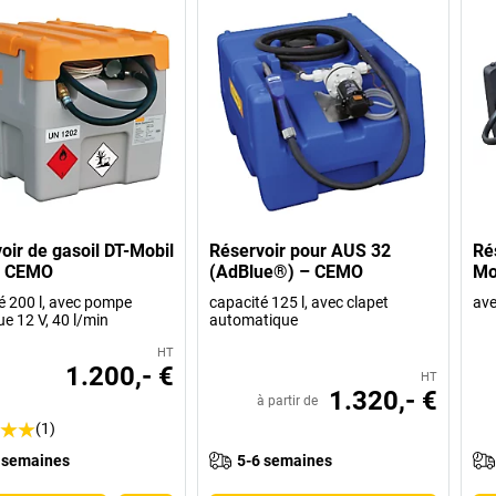
oir de gasoil DT-Mobil
Réservoir pour AUS 32
Ré
– CEMO
(AdBlue®) – CEMO
Mo
é 200 l, avec pompe
capacité 125 l, avec clapet
ave
ue 12 V, 40 l/min
automatique
HT
1.200,- €
HT
1.320,- €
à partir de
(1)
 semaines
5-6 semaines