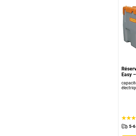
Réserv
Easy 
capacit
électriq
5-6