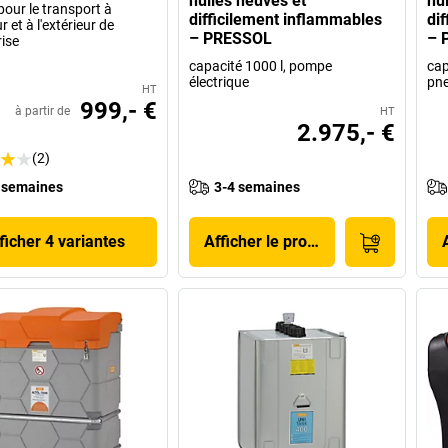
huiles neuves et
hu
pour le transport à
difficilement inflammables
di
ur et à l'extérieur de
– PRESSOL
– 
rise
capacité 1000 l, pompe
cap
électrique
pn
HT
999,- €
à partir de
HT
2.975,- €
(2)
 semaines
3-4 semaines
ficher 4 variantes
Afficher le produit