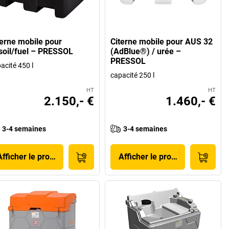
terne mobile pour
Citerne mobile pour AUS 32
soil/fuel – PRESSOL
(AdBlue®) / urée –
PRESSOL
acité 450 l
capacité 250 l
HT
HT
2.150,- €
1.460,- €
3-4 semaines
3-4 semaines
Afficher le produit
Afficher le produit