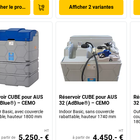
cher le produit
Afficher 2 variantes
voir CUBE pour AUS
Réservoir CUBE pour AUS
Ré
dBlue®) – CEMO
32 (AdBlue®) – CEMO
32
 Basic, avec couvercle
Indoor Basic, sans couvercle
Out
ble, hauteur 1800 mm
rabattable, hauteur 1740 mm
cou
18
HT
HT
5.250,- €
4.450,- €
 partir de
à partir de