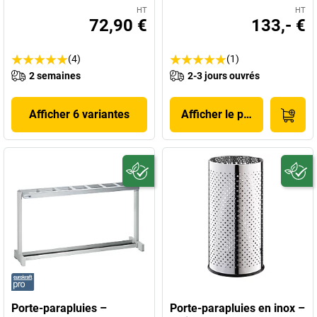
HT
HT
72,90 €
133,- €
(4)
(1)
2 semaines
2-3 jours ouvrés
Afficher 6 variantes
Afficher le produit
Porte-parapluies –
Porte-parapluies en inox –