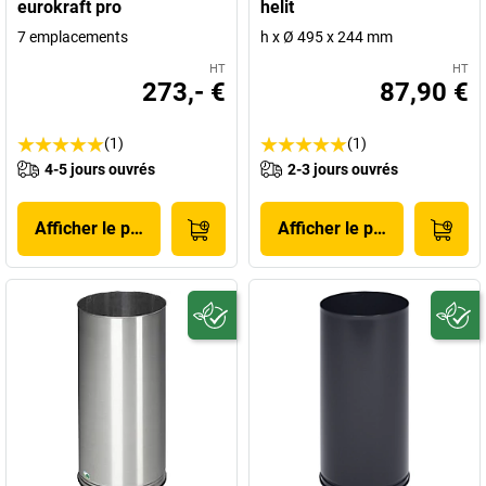
eurokraft pro
helit
7 emplacements
h x Ø 495 x 244 mm
HT
HT
273,- €
87,90 €
(1)
(1)
4-5 jours ouvrés
2-3 jours ouvrés
Afficher le produit
Afficher le produit