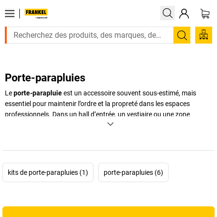
Recherc
Porte-parapluies
Le
porte-parapluie
est un accessoire souvent sous-estimé, mais
essentiel pour maintenir l’ordre et la propreté dans les espaces
professionnels. Dans un hall d’entrée, un vestiaire ou une zone
d’accueil, il permet de stocker les parapluies mouillés de manière
organisée tout en évitant les flaques d’eau sur le sol. En plus de son
aspect fonctionnel, un
porte-parapluie design
contribue à l’image de
votre entreprise en apportant une touche esthétique à vos espaces.
Selon les besoins, il existe différents modèles comme le
porte-
kits de porte-parapluies (1)
porte-parapluies (6)
parapluie inox
, apprécié pour sa robustesse, ou le
porte-parapluie
extérieur
, idéal pour une installation à l’entrée du bâtiment. Un bon
support pour parapluie
facilite également le séchage rapide des
parapluies. Chez
FRANKEL kaiserkraft
, découvrez une large gamme