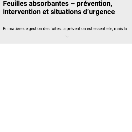
Feuilles absorbantes – prévention,
intervention et situations d’urgence
En matière de gestion des fuites, la prévention est essentielle, mais la
capacité à réagir rapidement l’est tout autant. Les
feuilles
absorbantes
font partie de l’équipement de base pour sécuriser les
zones à risque et intervenir efficacement en cas de déversement. Elles
sont particulièrement recommandées pour la manipulation
quotidienne de liquides dangereux. Leur polyvalence en fait un outil
indispensable dans les kits d’urgence anti-fuites.
Qu’est-ce qu’une feuille absorbante ?
Avec les granulés, les boudins et les coussins absorbants, les
feuilles
absorbantes
constituent un pilier de la
gestion des fuites
.
Contrairement aux solutions utilisées exclusivement en situation
d’urgence, elles s’intègrent aussi aux opérations courantes. Placées