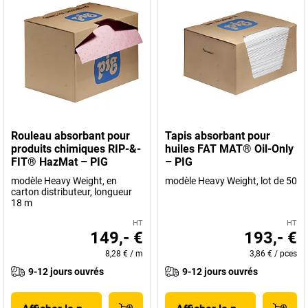
Rouleau absorbant pour
Tapis absorbant pour
produits chimiques RIP-&-
huiles FAT MAT® Oil-Only
FIT® HazMat – PIG
– PIG
modèle Heavy Weight, en
modèle Heavy Weight, lot de 50
carton distributeur, longueur
18 m
HT
HT
149,- €
193,- €
8,28 €
/
m
3,86 €
/
pces
9-12 jours ouvrés
9-12 jours ouvrés