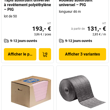
Tapis absorbant universel
Rouleau absorbant
à revêtement polyéthylène
universel – PIG
– PIG
longueur 46 m
lot de 50
HT
HT
193,- €
131,- €
à partir de
3,86 €
/
pces
2,85 €
/
m
9-12 jours ouvrés
9-12 jours ouvrés
Afficher le produit
Afficher 3 variantes