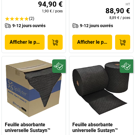
94,90 €
HT
88,90 €
1,90 €
/
pces
8,89 €
/
pces
(2)
9-12 jours ouvrés
9-12 jours ouvrés
Afficher le produit
Afficher le produit
Feuille absorbante
Feuille absorbante
universelle Sustayn™
universelle Sustayn™