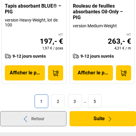
Tapis absorbant BLUE® –
Rouleau de feuilles
PIG
absorbantes Oil-Only –
PIG
version Heavy-Weight, lot de
100
version Medium-Weight
HT
HT
197,- €
263,- €
1,97 €
/
pces
4,31 €
/
m
9-12 jours ouvrés
9-12 jours ouvrés
Afficher le produit
Afficher le produit
1
2
3
…
5
Suite
Retour