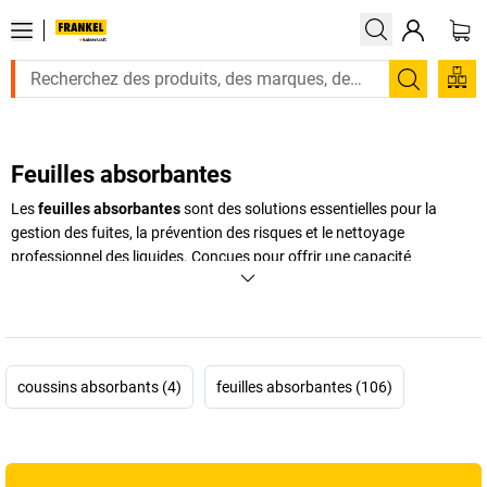
Recherc
Feuilles absorbantes
Les
feuilles absorbantes
sont des solutions essentielles pour la
gestion des fuites, la prévention des risques et le nettoyage
professionnel des liquides. Conçues pour offrir une capacité
d’absorption élevée, elles permettent de traiter efficacement des
substances que le simple
chiffon absorbant
ne peut pas contenir,
comme les huiles, carburants ou produits chimiques. Utilisées au
quotidien dans les ateliers, zones de production ou espaces de
maintenance, elles contribuent à la sécurité des postes de travail et à
coussins absorbants (4)
feuilles absorbantes (106)
la protection des sols. Selon leur conception, les
feuilles absorbantes
peuvent également être utilisées comme tapis absorbant temporaire
ou comme surface de protection durable sous les machines.
Disponibles en différentes épaisseurs, formats et niveaux de