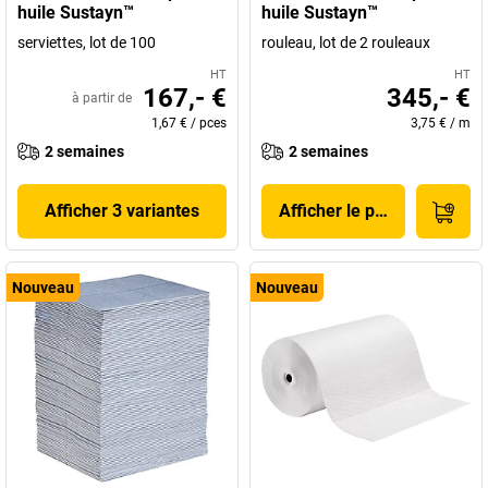
huile Sustayn™
huile Sustayn™
serviettes, lot de 100
rouleau, lot de 2 rouleaux
HT
HT
167,- €
345,- €
à partir de
1,67 €
/
pces
3,75 €
/
m
2 semaines
2 semaines
Afficher 3 variantes
Afficher le produit
Nouveau
Nouveau