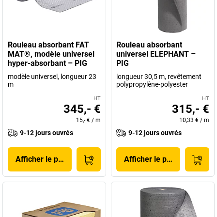
Rouleau absorbant FAT
Rouleau absorbant
MAT®, modèle universel
universel ELEPHANT –
hyper-absorbant – PIG
PIG
modèle universel, longueur 23
longueur 30,5 m, revêtement
m
polypropylène-polyester
HT
HT
345,- €
315,- €
15,- €
/
m
10,33 €
/
m
9-12 jours ouvrés
9-12 jours ouvrés
Afficher le produit
Afficher le produit