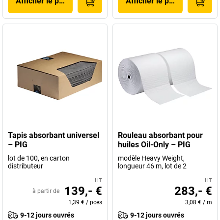
Afficher le produit
Afficher le produit
Tapis absorbant universel
Rouleau absorbant pour
– PIG
huiles Oil-Only – PIG
lot de 100, en carton
modèle Heavy Weight,
distributeur
longueur 46 m, lot de 2
HT
HT
139,- €
283,- €
à partir de
1,39 €
/
pces
3,08 €
/
m
9-12 jours ouvrés
9-12 jours ouvrés