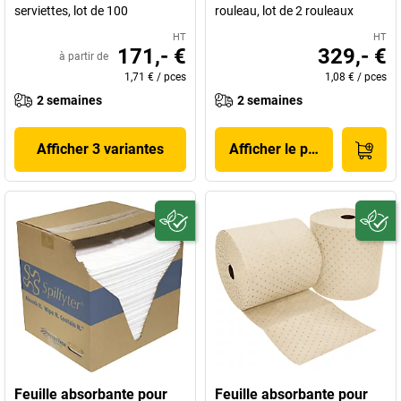
serviettes, lot de 100
rouleau, lot de 2 rouleaux
HT
HT
171,- €
329,- €
à partir de
1,71 €
/
pces
1,08 €
/
pces
2 semaines
2 semaines
Afficher 3 variantes
Afficher le produit
Feuille absorbante pour
Feuille absorbante pour