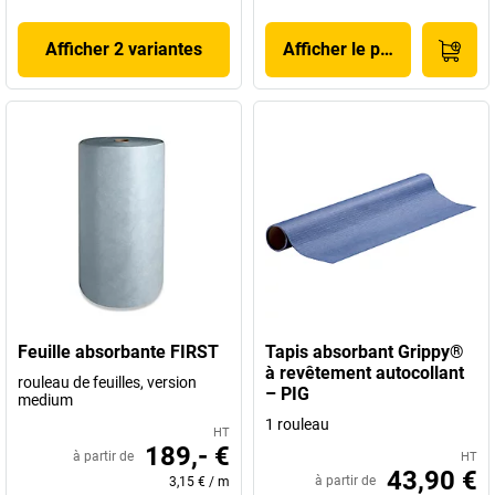
Afficher 2 variantes
Afficher le produit
Feuille absorbante FIRST
Tapis absorbant Grippy®
à revêtement autocollant
rouleau de feuilles, version
– PIG
medium
1 rouleau
HT
189,- €
à partir de
HT
43,90 €
à partir de
3,15 €
/
m