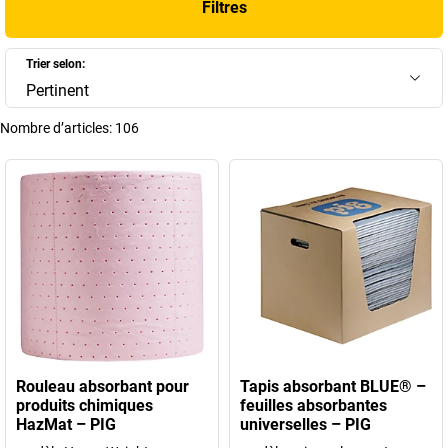
Filtres
résistance, elles répondent aussi bien aux besoins préventifs qu’aux
situations d’urgence. Découvrez notre gamme de
feuilles
absorbantes
pour huile et de produits de gestion des fuites adaptés à
Trier selon:
une utilisation en intérieur comme en extérieur.
Pertinent
+
Afficher plus
Nombre d’articles:
106
Rouleau absorbant pour
Tapis absorbant BLUE® –
produits chimiques
feuilles absorbantes
HazMat – PIG
universelles – PIG