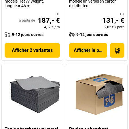
modèle Heavy Weight,
modèle universel en carton
longueur 46 m
distributeur
HT
HT
187,- €
131,- €
à partir de
4,07 €
/
m
2,62 €
/
pces
9-12 jours ouvrés
9-12 jours ouvrés
Afficher 2 variantes
Afficher le produit