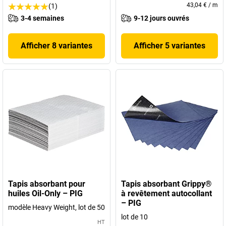
43,04 €
/
m
(1)
3-4 semaines
9-12 jours ouvrés
Afficher 8 variantes
Afficher 5 variantes
Tapis absorbant pour
Tapis absorbant Grippy®
huiles Oil-Only – PIG
à revêtement autocollant
– PIG
modèle Heavy Weight, lot de 50
lot de 10
HT