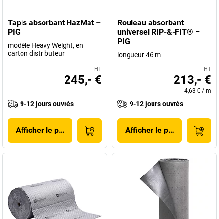
Tapis absorbant HazMat –
Rouleau absorbant
PIG
universel RIP-&-FIT® –
PIG
modèle Heavy Weight, en
carton distributeur
longueur 46 m
HT
HT
245,- €
213,- €
4,63 €
/
m
9-12 jours ouvrés
9-12 jours ouvrés
Afficher le produit
Afficher le produit