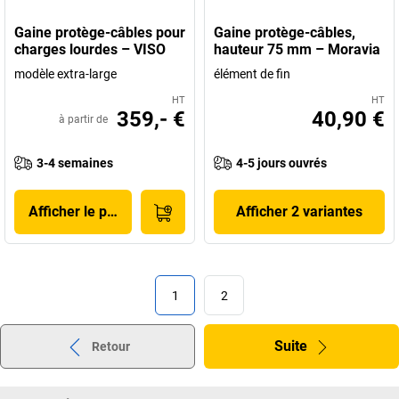
Gaine protège-câbles pour
Gaine protège-câbles,
charges lourdes – VISO
hauteur 75 mm – Moravia
modèle extra-large
élément de fin
HT
HT
359,- €
40,90 €
à partir de
3-4 semaines
4-5 jours ouvrés
Afficher le produit
Afficher 2 variantes
1
2
Suite
Retour