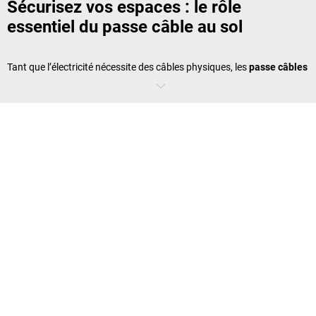
Sécurisez vos espaces : le rôle
essentiel du passe câble au sol
Tant que l’électricité nécessite des câbles physiques, les
passe câbles
restent incontournables. Lorsqu’un
passage de câble
traverse une
zone de circulation ou une allée piétonne, il devient un danger
potentiel. L’utilisation d’un
passe câble
au sol permet non seulement
de sécuriser les déplacements mais aussi de protéger durablement
vos installations. Dans un environnement professionnel, cette
prévention limite les accidents et les interruptions de production.
Des solutions adaptées à chaque
environnement
Que vous ayez besoin d’un
protège câble
pour une zone logistique,
un espace événementiel ou un chantier, notre gamme couvre tous les
besoins. Nous proposons des modèles conçus pour supporter le