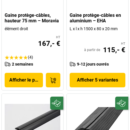
Gaine protège-câbles,
Gaine protège-câbles en
hauteur 75 mm – Moravia
aluminium – EHA
élément droit
L x l x h 1500 x 80 x 20 mm
HT
167,- €
HT
115,- €
à partir de
(4)
2 semaines
9-12 jours ouvrés
Afficher le produit
Afficher 5 variantes