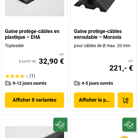
Gaine protège-câbles en
Gaine protège-câbles
plastique – EHA
enroulable – Moravia
Toploader
pour câbles de Ø max. 20 mm
HT
32,90 €
à partir de
HT
221,- €
(1)
9-12 jours ouvrés
4-5 jours ouvrés
Afficher 8 variantes
Afficher le produit