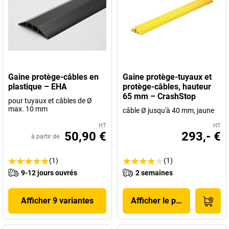
Gaine protège-câbles en
Gaine protège-tuyaux et
plastique – EHA
protège-câbles, hauteur
65 mm – CrashStop
pour tuyaux et câbles de Ø
max. 10 mm
câble Ø jusqu'à 40 mm, jaune
HT
HT
50,90 €
293,- €
à partir de
(1)
(1)
9-12 jours ouvrés
2 semaines
Afficher 9 variantes
Afficher le produit