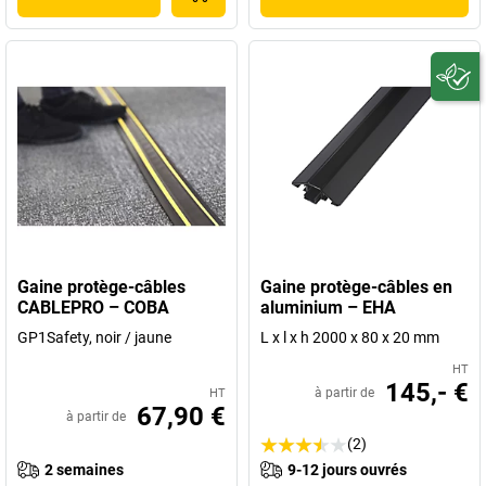
Gaine protège-câbles
Gaine protège-câbles en
CABLEPRO – COBA
aluminium – EHA
GP1Safety, noir / jaune
L x l x h 2000 x 80 x 20 mm
HT
145,- €
à partir de
HT
67,90 €
à partir de
(2)
2 semaines
9-12 jours ouvrés