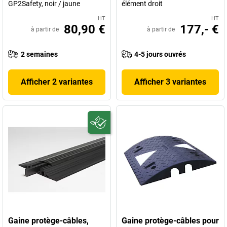
GP2Safety, noir / jaune
élément droit
HT
HT
80,90 €
177,- €
à partir de
à partir de
2 semaines
4-5 jours ouvrés
Afficher 2 variantes
Afficher 3 variantes
Gaine protège-câbles,
Gaine protège-câbles pour