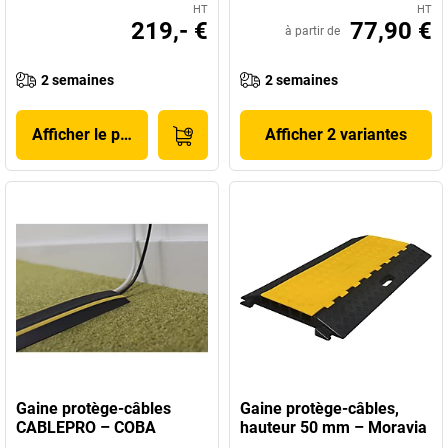
HT
HT
219,- €
77,90 €
à partir de
2 semaines
2 semaines
Afficher le produit
Afficher 2 variantes
Gaine protège-câbles
Gaine protège-câbles,
CABLEPRO – COBA
hauteur 50 mm – Moravia