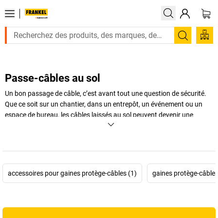
Recherc
Passe-câbles au sol
Un bon passage de câble, c’est avant tout une question de sécurité.
Que ce soit sur un chantier, dans un entrepôt, un événement ou un
espace de bureau, les câbles laissés au sol peuvent devenir une
source de chutes, d'endommagements ou d’interruptions de service.
C’est pourquoi les
passe câble
au sol sont indispensables pour
protéger vos installations électriques et guider les flux de circulation.
Grâce à une large gamme de
protège câbles
, vous limitez
efficacement les risques tout en organisant vos conduites de façon
accessoires pour gaines protège-câbles (1)
gaines protège-câbles
claire et durable. Simples à poser, résistants, adaptés aux charges
lourdes comme à un usage piéton, nos produits s’intègrent à tous les
environnements.
FRANKEL kaiserkraft
vous propose des solutions
fiables pour un
passage de câble
sécurisé, quelle que soit votre