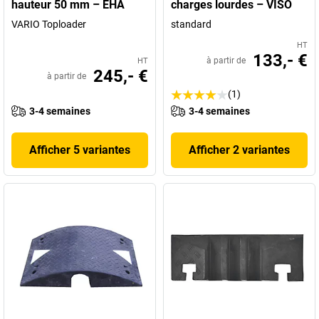
hauteur 50 mm – EHA
charges lourdes – VISO
VARIO Toploader
standard
HT
133,- €
à partir de
HT
245,- €
à partir de
(1)
3-4 semaines
3-4 semaines
Afficher 5 variantes
Afficher 2 variantes