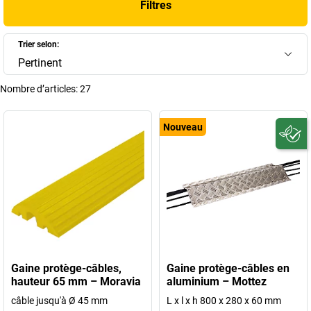
Filtres
activité.
+
Afficher plus
Trier selon:
Pertinent
Nombre d’articles:
27
Nouveau
Gaine protège-câbles,
Gaine protège-câbles en
hauteur 65 mm – Moravia
aluminium – Mottez
câble jusqu'à Ø 45 mm
L x l x h 800 x 280 x 60 mm