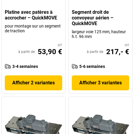
Platine avec patères à
Segment droit de
accrocher – QuickMOVE
convoyeur aérien –
QuickMOVE
pour montage sur un segment
de traction
largeur voie 125 mm, hauteur
h.t. 96 mm
HT
HT
53,90 €
217,- €
à partir de
à partir de
3-4 semaines
5-6 semaines
Afficher 2 variantes
Afficher 3 variantes