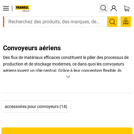
Recherc
Convoyeurs aériens
Des flux de matériaux efficaces constituent le pilier des processus de
production et de stockage modernes, ce dans quoi les convoyeurs
aériens jouent un rôle central. Grâce à leur conception flexible, ils
assurent le transport sécurisé et rapide des marchandises les plus
variées sans aucun encombrement au sol. Que ce soit dans les zones
de stockage, de fabrication ou d'expédition, un
convoyeur aérien
garantit des structures claires et des processus optimisés. Grâce à sa
polyvalence, il permet le déplacement sans heurt des charges légères
accessoires pour convoyeurs (14)
comme lourdes, tandis que l'installation peut être adaptée
individuellement aux conditions spatiales. Vous trouverez chez
FRANKEL kaiserkraft
des convoyeurs aériens qui répondent aux
normes de qualité les plus élevées et qui s'intègrent parfaitement aux