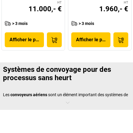
HT
HT
11.000,- €
1.960,- €
> 3 mois
> 3 mois
Afficher le produit
Afficher le produit
Systèmes de convoyage pour des
processus sans heurt
Les
convoyeurs aériens
sont un élément important des systèmes de
convoyage modernes. Ils soulagent les collaborateurs, réduisent les
temps de transport et augmentent la productivité. Que ce soit en
complément d'installations de convoyage existantes ou comme
solution autonome, ces systèmes sont extensibles de manière flexible
et permettent une utilisation polyvalente. Ils constituent donc un