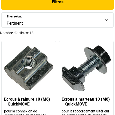
Filtres
systèmes de convoyage existants. Vous créez ainsi une solution
efficace et ergonomique pour vos trajets de transport internes.
Trier selon:
+
Afficher plus
Pertinent
Nombre d’articles:
18
Écrous à rainure 10 (M8)
Écrous à marteau 10 (M8)
– QuickMOVE
– QuickMOVE
pour la connexion de
pour le raccordement ultérieur