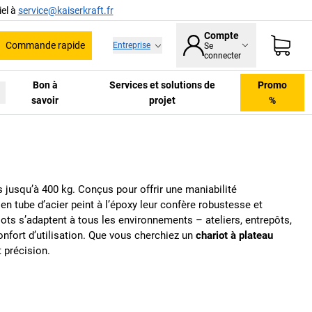
el à
service@kaiserkraft.fr
Compte
Commande rapide
Entreprise
Se
he
connecter
Bon à
Services et solutions de
Promo
savoir
projet
%
jusqu’à 400 kg. Conçus pour offrir une maniabilité
n tube d’acier peint à l’époxy leur confère robustesse et
ots s’adaptent à tous les environnements – ateliers, entrepôts,
 confort d’utilisation. Que vous cherchiez un
chariot à plateau
 précision.