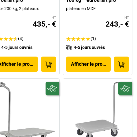
rokraft pro
100 kg – eurokraft pro
ce 200 kg, 2 plateaux
plateau en MDF
HT
HT
435,- €
243,- €
(4)
(1)
4-5 jours ouvrés
4-5 jours ouvrés
Afficher le produit
Afficher le produit