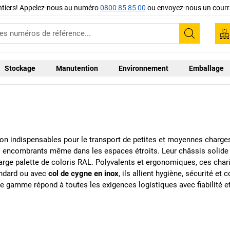
ntiers! Appelez-nous au numéro
0800 85 85 00
ou envoyez-nous un courri
Recherc
Stockage
Manutention
Environnement
Emballage
 indispensables pour le transport de petites et moyennes charges 
ts encombrants même dans les espaces étroits. Leur châssis solide e
arge palette de coloris RAL. Polyvalents et ergonomiques, ces chari
andard ou avec
col de cygne en inox
, ils allient hygiène, sécurité et
re gamme répond à toutes les exigences logistiques avec fiabilité et