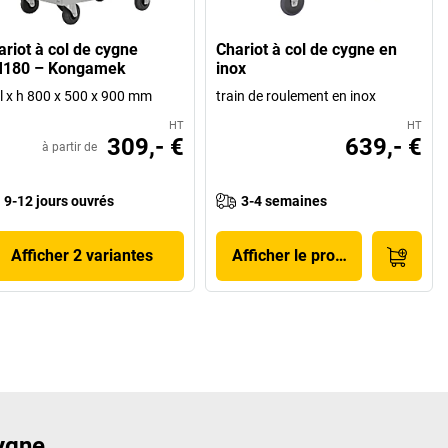
ariot à col de cygne
Chariot à col de cygne en
180 – Kongamek
inox
 l x h 800 x 500 x 900 mm
train de roulement en inox
HT
HT
309,- €
639,- €
à partir de
9-12 jours ouvrés
3-4 semaines
Afficher 2 variantes
Afficher le produit
cygne