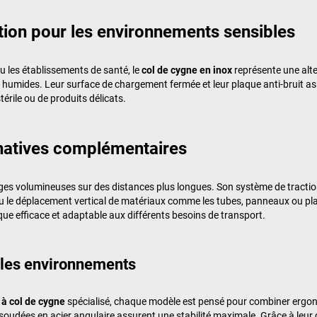
ution pour les environnements sensibles
ou les établissements de santé, le
col de cygne en inox
représente une alter
humides. Leur surface de chargement fermée et leur plaque anti-bruit as
érile ou de produits délicats.
ernatives complémentaires
ges volumineuses sur des distances plus longues. Son système de traction 
ou le déplacement vertical de matériaux comme les tubes, panneaux ou pl
e efficace et adaptable aux différents besoins de transport.
 les environnements
 à col de cygne
spécialisé, chaque modèle est pensé pour combiner ergon
 soudées en acier angulaire assurent une stabilité maximale. Grâce à leur 