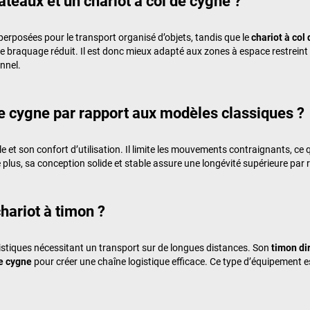
lateaux et un chariot à col de cygne ?
rposées pour le transport organisé d’objets, tandis que le
chariot à col
 braquage réduit. Il est donc mieux adapté aux zones à espace restrein
nnel.
 de cygne par rapport aux modèles classiques ?
e et son confort d’utilisation. Il limite les mouvements contraignants, ce
 plus, sa conception solide et stable assure une longévité supérieure pa
hariot à timon ?
ogistiques nécessitant un transport sur de longues distances. Son
timon di
de cygne
pour créer une chaîne logistique efficace. Ce type d’équipement es