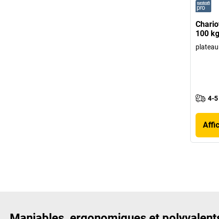
Chario
100 kg
plateau 
4-5
Affi
Maniables, ergonomiques et polyvalents