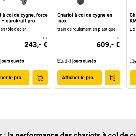
t à col de cygne, force
Chariot à col de cygne en
Ch
 – eurokraft pro
inox
KM
en tôle d'acier
train de roulement en plastique
L x
HT
HT
243,- €
609,- €
 jours ouvrés
2-3 jours ouvrés
cher le produit
Afficher le produit
 : la performance des chariots à col de 