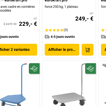
 – eurokraft pro
eurokraft pro
eu
 avec cadre en cornières
force 250 kg, 1 plateau
for
 soudées
HT
249,- €
HT
229,- €
à partir de
(3)
 jours ouvrés
4-5 jours ouvrés
ficher 2 variantes
Afficher le produit