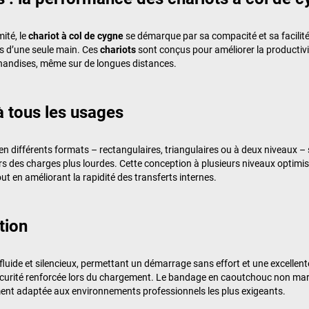
ité, le
chariot à col de cygne
se démarque par sa compacité et sa facili
is d’une seule main. Ces
chariots
sont conçus pour améliorer la productivit
chandises, même sur de longues distances.
à tous les usages
en différents formats – rectangulaires, triangulaires ou à deux niveaux 
égers des charges plus lourdes. Cette conception à plusieurs niveaux optimis
out en améliorant la rapidité des transferts internes.
tion
uide et silencieux, permettant un démarrage sans effort et une excellente 
 sécurité renforcée lors du chargement. Le bandage en caoutchouc non m
ment adaptée aux environnements professionnels les plus exigeants.