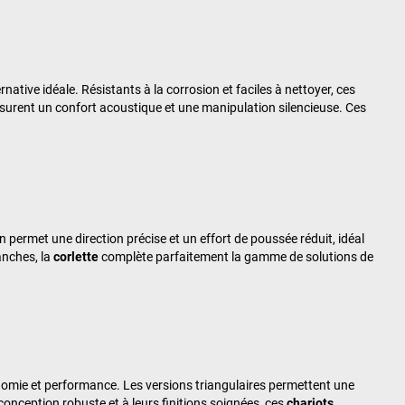
native idéale. Résistants à la corrosion et faciles à nettoyer, ces
surent un confort acoustique et une manipulation silencieuse. Ces
permet une direction précise et un effort de poussée réduit, idéal
anches, la
corlette
complète parfaitement la gamme de solutions de
omie et performance. Les versions triangulaires permettent une
conception robuste et à leurs finitions soignées, ces
chariots