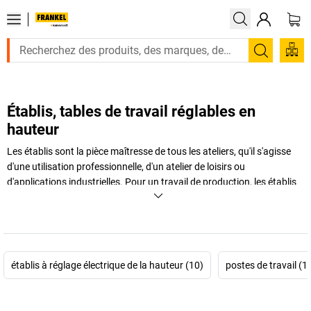
Recherc
Établis, tables de travail réglables en
hauteur
Les établis sont la pièce maîtresse de tous les ateliers, qu'il s'agisse
d'une utilisation professionnelle, d'un atelier de loisirs ou
d'applications industrielles. Pour un travail de production, les établis
de notre gamme sont adaptés à différents besoins. Qu'il s'agisse d'un
établi compact stable ou d'un établi pour charges lourdes, d'un établi
en système modulaire ou plutôt d'un établi sur piétement, minimaliste
ou entièrement équipé.
Les établis offrent une surface de travail stable, de nombreux
établis à réglage électrique de la hauteur (10)
postes de travail (1)
espaces de rangement et permettent de travailler de manière
ergonomique. Que vous souhaitiez effectuer des travaux de montage
précis, découper des matériaux ou ranger des outils lourds, la
table