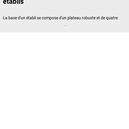
établis
La base d'un établi se compose d'un plateau robuste et de quatre
pieds. Ces modèles minimalistes conviennent comme tables
d'emballage ou pour les travaux nécessitant peu d'accessoires. Si, en
revanche, vous souhaitez stocker des outils ou des petites pièces et
des pièces de rechange à portée de main, choisissez un établi équipé
de tablettes, de caissons intégrés avec tiroirs et de compartiments
supplémentaires.
Établis: quels sont les plateaux
disponibles?
Le matériau du plateau d'un établi est décisif. Le hêtre massif est
apprécié pour sa robustesse, sa longévité et sa facilité de nettoyage.
Si l'établi est souvent en contact avec des liquides, il est recommandé
d'utiliser un plateau avec un revêtement universel ou en tôle d'acier.