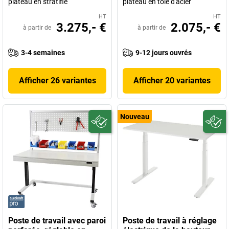
plateau en stratifié
plateau en tôle d'acier
HT
HT
3.275,- €
2.075,- €
à partir de
à partir de
3-4 semaines
9-12 jours ouvrés
Afficher 26 variantes
Afficher 20 variantes
Nouveau
Poste de travail avec paroi
Poste de travail à réglage