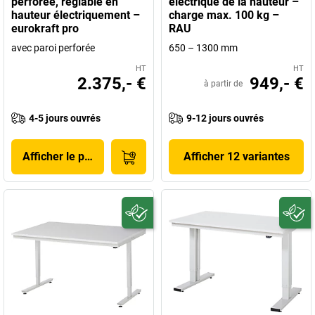
perforée, réglable en
électrique de la hauteur –
hauteur électriquement –
charge max. 100 kg –
eurokraft pro
RAU
avec paroi perforée
650 – 1300 mm
HT
HT
2.375,- €
949,- €
à partir de
4-5 jours ouvrés
9-12 jours ouvrés
Afficher le produit
Afficher 12 variantes