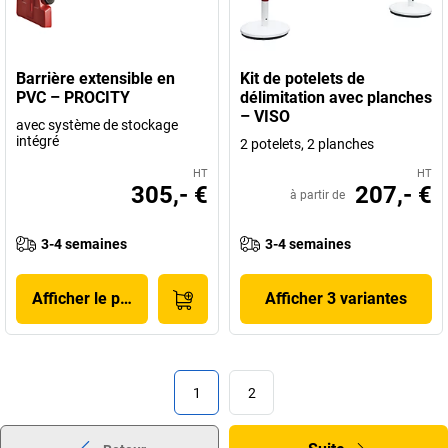
Barrière extensible en
Kit de potelets de
PVC – PROCITY
délimitation avec planches
– VISO
avec système de stockage
intégré
2 potelets, 2 planches
HT
HT
305,- €
207,- €
à partir de
3-4 semaines
3-4 semaines
Afficher le produit
Afficher 3 variantes
1
2