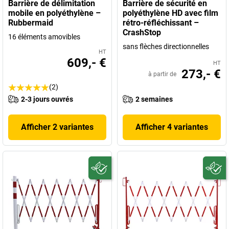
Barrière de délimitation
Barrière de sécurité en
mobile en polyéthylène –
polyéthylène HD avec film
Rubbermaid
rétro-réfléchissant –
CrashStop
16 éléments amovibles
sans flèches directionnelles
HT
609,- €
HT
273,- €
à partir de
(2)
2-3 jours ouvrés
2 semaines
Afficher 2 variantes
Afficher 4 variantes