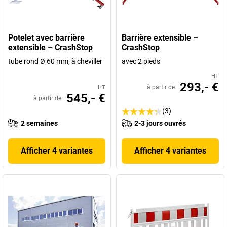
Potelet avec barrière
Barrière extensible –
extensible – CrashStop
CrashStop
tube rond Ø 60 mm, à cheviller
avec 2 pieds
HT
293,- €
à partir de
HT
545,- €
à partir de
(3)
2 semaines
2-3 jours ouvrés
Afficher 4 variantes
Afficher 4 variantes