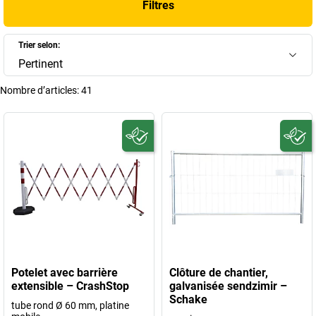
Filtres
assurer la sécurité de vos collaborateurs et la protection de vos sites.
+
Afficher plus
Trier selon:
Pertinent
Nombre d’articles:
41
Potelet avec barrière
Clôture de chantier,
extensible – CrashStop
galvanisée sendzimir –
Schake
tube rond Ø 60 mm, platine