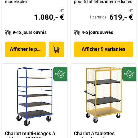
modèle plein
pour 5 tablettes intermédiaires
HT
HT
1.080,- €
619,- €
à partir de
9-12 jours ouvrés
4-5 jours ouvrés
Afficher le produit
Afficher 9 variantes
Chariot multi-usages à
Chariot à tablettes