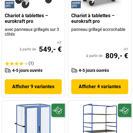
Chariot à tablettes –
Chariot à tablettes –
eurokraft pro
eurokraft pro
avec panneaux grillagés sur 3
panneau grillagé accrochable
côtés
HT
549,- €
à partir de
HT
809,- €
à partir de
(1)
4-5 jours ouvrés
4-5 jours ouvrés
Afficher 9 variantes
Afficher 4 variantes