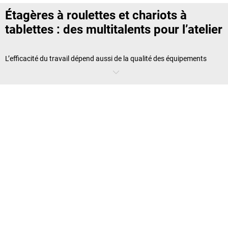
Étagères à roulettes et chariots à
tablettes : des multitalents pour l’atelier
L’efficacité du travail dépend aussi de la qualité des équipements
utilisés. Avec nos
étagères à roulettes
et
chariots à tablettes
, vous
gagnez en organisation et en rapidité dans vos opérations. Ces
solutions sont idéales pour transporter outils, pièces détachées ou
marchandises diverses. Qu’il s’agisse d’un
chariot d’atelier
, d’un
modèle grillagé ou d’un
chariot de montage
, chaque détail est pensé
pour la sécurité et la performance.
Conception intelligente : quand la
forme suit la fonction
Le but détermine la conception, et c’est particulièrement vrai pour une
étagère à roulettes
. Lors de la préparation de commandes, les