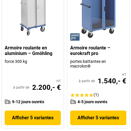
Armoire roulante en
Armoire roulante –
aluminium – Gmöhling
eurokraft pro
force 300 kg
portes battantes en
macrolon®
HT
1.540,- €
à partir de
HT
2.200,- €
à partir de
(1)
9-12 jours ouvrés
4-5 jours ouvrés
Afficher 5 variantes
Afficher 5 variantes