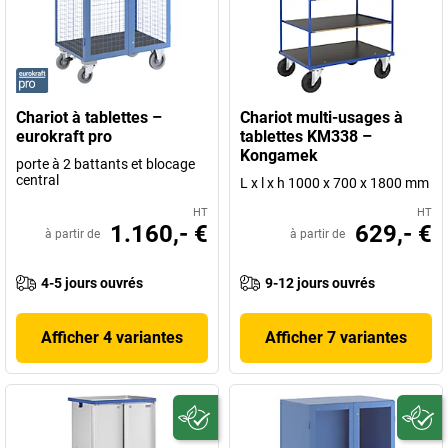
Chariot à tablettes –
Chariot multi-usages à
eurokraft pro
tablettes KM338 –
Kongamek
porte à 2 battants et blocage
central
L x l x h 1000 x 700 x 1800 mm
HT
HT
1.160,- €
629,- €
à partir de
à partir de
4-5 jours ouvrés
9-12 jours ouvrés
Afficher 4 variantes
Afficher 7 variantes