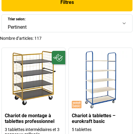
Filtres
vous trouverez un large choix d’étagères à roulettes adaptées à
chaque usage.
Trier selon:
+
Afficher plus
Pertinent
Nombre d’articles:
117
Chariot de montage à
Chariot à tablettes –
tablettes professionnel
eurokraft basic
3 tablettes intermédiaires et 3
5 tablettes