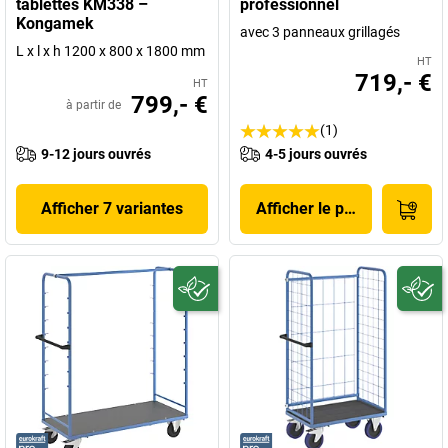
tablettes KM338 –
professionnel
Kongamek
avec 3 panneaux grillagés
L x l x h 1200 x 800 x 1800 mm
HT
719,- €
HT
799,- €
à partir de
(1)
9-12 jours ouvrés
4-5 jours ouvrés
Afficher 7 variantes
Afficher le produit