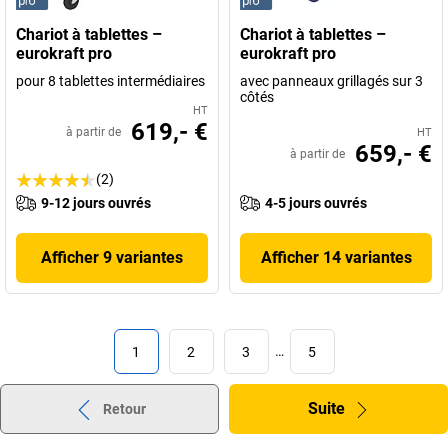
Chariot à tablettes –
Chariot à tablettes –
eurokraft pro
eurokraft pro
pour 8 tablettes intermédiaires
avec panneaux grillagés sur 3
côtés
HT
619,- €
à partir de
HT
659,- €
à partir de
(2)
9-12 jours ouvrés
4-5 jours ouvrés
Afficher 9 variantes
Afficher 14 variantes
1
2
3
…
5
Suite
Retour