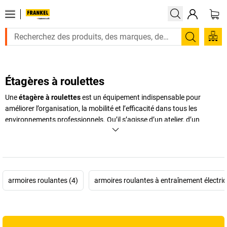
Recherc
Étagères à roulettes
Une
étagère à roulettes
est un équipement indispensable pour
améliorer l’organisation, la mobilité et l’efficacité dans tous les
environnements professionnels. Qu’il s’agisse d’un atelier, d’un
entrepôt, d’un bureau ou d’un espace de stockage, elle permet de
transporter et d’organiser des marchandises de manière simple et
pratique. Grâce à leur conception robuste et maniable, ces étagères
mobiles offrent flexibilité et gain de temps au quotidien. Nos modèles
incluent aussi bien le
chariot à roulettes
classique que le
chariot à
armoires roulantes (4)
armoires roulantes à entraînement électriq
tablettes
industriel ou encore l’
armoire roulante
adaptée au
stockage sécurisé. Certains modèles sont spécialement conçus
comme
chariots d’atelier
, capables de supporter des charges lourdes
tout en restant faciles à manœuvrer. Chez FRANKEL kaiserkraft,