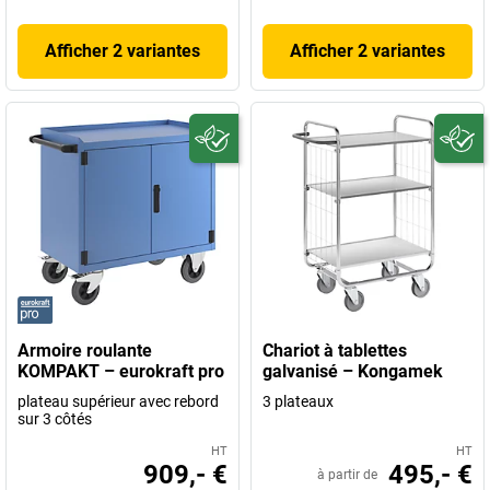
Afficher 2 variantes
Afficher 2 variantes
Armoire roulante
Chariot à tablettes
KOMPAKT – eurokraft pro
galvanisé – Kongamek
plateau supérieur avec rebord
3 plateaux
sur 3 côtés
HT
HT
909,- €
495,- €
à partir de