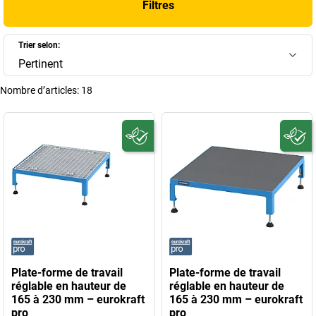
Filtres
disposition une large sélection de
plate-formes de travail
professionnelles
pour garantir l’efficacité et le confort de vos équipes
sur le terrain.
Trier selon:
Pertinent
+
Afficher plus
Nombre d’articles:
18
Plate-forme de travail
Plate-forme de travail
réglable en hauteur de
réglable en hauteur de
165 à 230 mm – eurokraft
165 à 230 mm – eurokraft
pro
pro