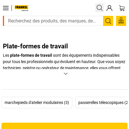
Recherc
Plate-formes de travail
Les
plate-formes de travail
sont des équipements indispensables
pour tous les professionnels qui évoluent en hauteur. Que vous soyez
technicien, peintre ou opérateur de maintenance, elles vous offrent
une
stabilité optimale
pour travailler confortablement et en toute
sécurité. Plus larges qu’un simple
escabeau
, ces plate-formes
permettent de se tenir debout à deux pieds tout en conservant une
liberté de mouvement totale. Selon vos besoins, vous pouvez opter
pour une
plate-forme de travail réglable
, une
plate-forme
marchepieds d'atelier modulaires (3)
passerelles télescopiques (2
télescopique
ou encore une
plate-forme sécurisée
dédiée aux
environnements industriels exigeants. Grâce à une
conception
robuste
, modulable et ergonomique, chaque modèle répond aux
normes de sécurité les plus strictes.
FRANKEL kaiserkraft
met à votre