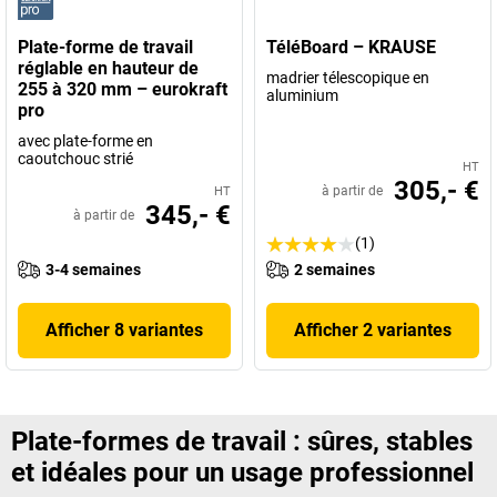
Plate-forme de travail
TéléBoard – KRAUSE
réglable en hauteur de
madrier télescopique en
255 à 320 mm – eurokraft
aluminium
pro
avec plate-forme en
caoutchouc strié
HT
305,- €
à partir de
HT
345,- €
à partir de
(1)
3-4 semaines
2 semaines
Afficher 8 variantes
Afficher 2 variantes
Plate-formes de travail : sûres, stables
et idéales pour un usage professionnel