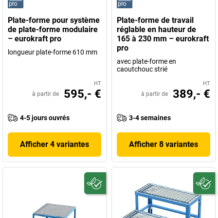
Plate-forme pour système
Plate-forme de travail
de plate-forme modulaire
réglable en hauteur de
– eurokraft pro
165 à 230 mm – eurokraft
pro
longueur plate-forme 610 mm
avec plate-forme en
caoutchouc strié
HT
HT
595,- €
389,- €
à partir de
à partir de
4-5 jours ouvrés
3-4 semaines
Afficher 4 variantes
Afficher 8 variantes