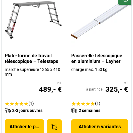
Plate-forme de travail
Passerelle télescopique
télescopique – Telesteps
en aluminium – Layher
marche supérieure 1365 x 410
charge max. 150 kg
mm
HT
HT
489,- €
325,- €
à partir de
(1)
(1)
2-3 jours ouvrés
2 semaines
Afficher le produit
Afficher 6 variantes