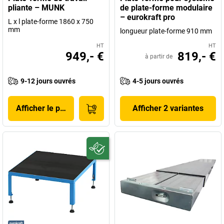
pliante – MUNK
de plate-forme modulaire
– eurokraft pro
L x l plate-forme 1860 x 750
mm
longueur plate-forme 910 mm
HT
HT
949,- €
819,- €
à partir de
9-12 jours ouvrés
4-5 jours ouvrés
Afficher le produit
Afficher 2 variantes