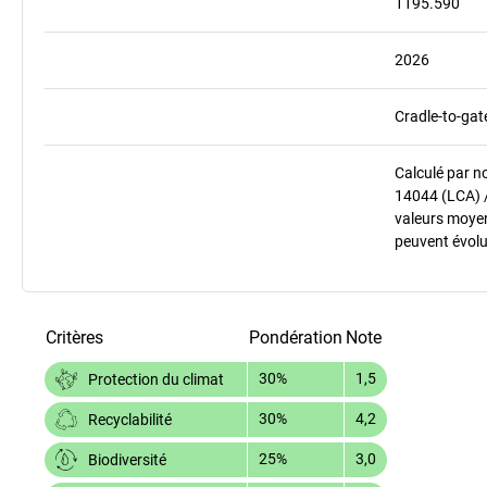
1195.590
2026
Cradle-to-gat
Calculé par n
14044 (LCA) 
valeurs moyenn
peuvent évolu
Critères
Pondération
Note
30%
1,5
Protection du climat
30%
4,2
Recyclabilité
25%
3,0
Biodiversité