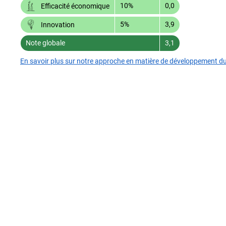
10%
0,0
Efficacité économique
5%
3,9
Innovation
Note globale
3,1
En savoir plus sur notre approche en matière de développement d