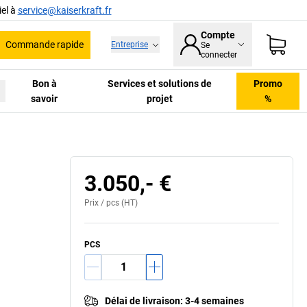
el à
service@kaiserkraft.fr
Compte
Commande rapide
Entreprise
Se
he
connecter
Bon à
Services et solutions de
Promo
savoir
projet
%
3.050,- €
Prix /
pcs
(HT)
PCS
Délai de livraison
:
3-4 semaines