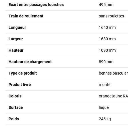
Ecart entre passages fourches
495
mm
Train de roulement
sans roulettes
Longueur
1640
mm
Largeur
1680
mm
Hauteur
1090
mm
Hauteur de chargement
890
mm
Type de produit
bennes bascula
Produit livré
monté
Coloris
orange jaune R
Surface
laqué
Poids
246
kg