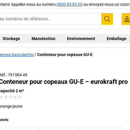
ntiers! Appelez-nous au numéro
0800 85 85 00
ou envoyez-nous un courri
Recherc
Stockage
Manutention
Environnement
Emballage
ennes basculantes
Conteneur pour copeaux GU-E
Réf.: 791584 49
Conteneur pour copeaux GU-E – eurokraft pro
capacité 2 m³
orange jaune
oloris