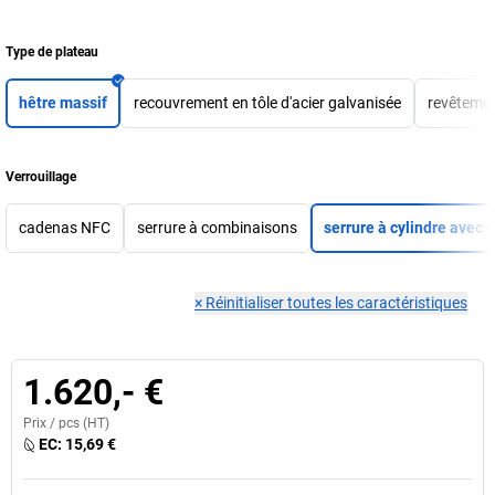
Type de plateau
hêtre massif
recouvrement en tôle d'acier galvanisée
revêtemen
Verrouillage
cadenas NFC
serrure à combinaisons
serrure à cylindre avec 
×
Réinitialiser toutes les caractéristiques
1.620,- €
Prix /
pcs
(HT)
EC:
15,69 €