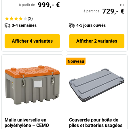
999,- €
à partir de
HT
729,- €
à partir de
(2)
3-4 semaines
4-5 jours ouvrés
Afficher 4 variantes
Afficher 2 variantes
Nouveau
Malle universelle en
Couvercle pour boîte de
polyéthylène – CEMO
piles et batteries usagées