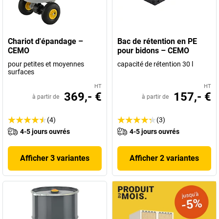
Vous y trouverez vous aussi la solution professionnelle qu'il vous
faut.
Chariot d'épandage –
Bac de rétention en PE
CEMO
pour bidons – CEMO
pour petites et moyennes
capacité de rétention 30 l
surfaces
HT
HT
369,- €
157,- €
à partir de
à partir de
(4)
(3)
4-5 jours ouvrés
4-5 jours ouvrés
Afficher 3 variantes
Afficher 2 variantes