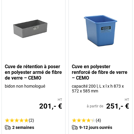
Cuve de rétention à poser
Cuve en polyester
en polyester armé de fibre
renforcé de fibre de verre
de verre – CEMO
– CEMO
bidon non homologué
capacité 200 l, L x l x h 873 x
572 x 585 mm
HT
HT
201,- €
251,- €
à partir de
(2)
(4)
2 semaines
9-12 jours ouvrés