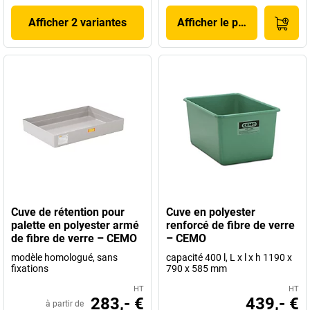
Afficher 2 variantes
Afficher le produit
Cuve de rétention pour
Cuve en polyester
palette en polyester armé
renforcé de fibre de verre
de fibre de verre – CEMO
– CEMO
modèle homologué, sans
capacité 400 l, L x l x h 1190 x
fixations
790 x 585 mm
HT
HT
283,- €
439,- €
à partir de