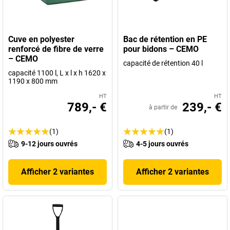
Cuve en polyester
Bac de rétention en PE
renforcé de fibre de verre
pour bidons – CEMO
– CEMO
capacité de rétention 40 l
capacité 1100 l, L x l x h 1620 x
1190 x 800 mm
HT
HT
789,- €
239,- €
à partir de
(1)
(1)
9-12 jours ouvrés
4-5 jours ouvrés
Afficher 2 variantes
Afficher 2 variantes