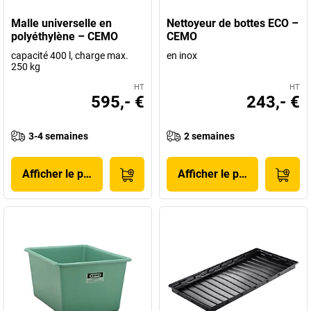
Malle universelle en
Nettoyeur de bottes ECO –
polyéthylène – CEMO
CEMO
capacité 400 l, charge max.
en inox
250 kg
HT
HT
595,- €
243,- €
3-4 semaines
2 semaines
Afficher le produit
Afficher le produit