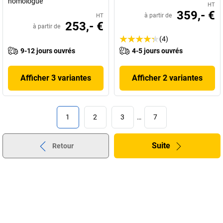
homologué
HT
359,- €
à partir de
HT
253,- €
à partir de
(4)
9-12 jours ouvrés
4-5 jours ouvrés
Afficher 3 variantes
Afficher 2 variantes
1
2
3
…
7
Suite
Retour