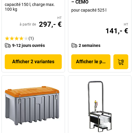
– CEMO
capacité 150 l, charge max.
100 kg
pour capacité 525 l
HT
297,- €
à partir de
HT
141,- €
(1)
9-12 jours ouvrés
2 semaines
Afficher 2 variantes
Afficher le produit