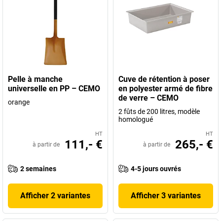
Pelle à manche
Cuve de rétention à poser
universelle en PP – CEMO
en polyester armé de fibre
de verre – CEMO
orange
2 fûts de 200 litres, modèle
homologué
HT
HT
111,- €
265,- €
à partir de
à partir de
2 semaines
4-5 jours ouvrés
Afficher 2 variantes
Afficher 3 variantes