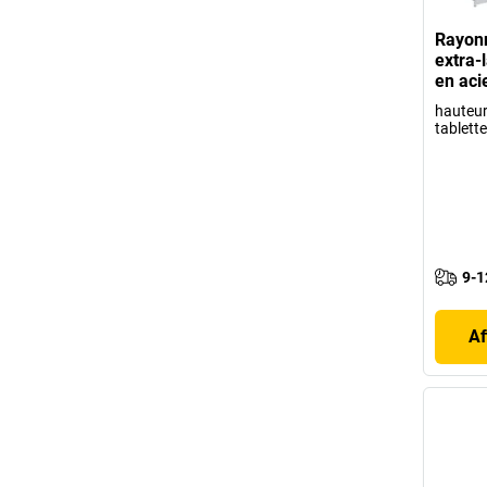
Rayon
extra-
en aci
hauteur
tablett
9-1
Af