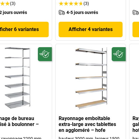
(3)
(3)
2 jours ouvrés
4-5 jours ouvrés
ficher 6 variantes
Afficher 4 variantes
nage de bureau
Rayonnage emboîtable
Ra
isé à boulonner –
extra-large avec tablettes
ga
en aggloméré – hofe
ho
r rayonnage 2200 mm,
hauteur 3000 mm, largeur 1500
ha