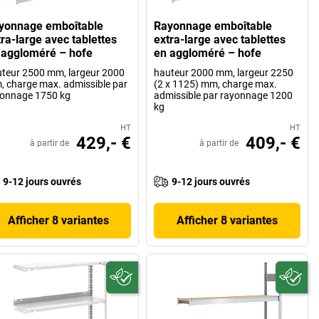
yonnage emboîtable
Rayonnage emboîtable
tra-large avec tablettes
extra-large avec tablettes
 aggloméré – hofe
en aggloméré – hofe
teur 2500 mm, largeur 2000
hauteur 2000 mm, largeur 2250
 charge max. admissible par
(2 x 1125) mm, charge max.
onnage 1750 kg
admissible par rayonnage 1200
kg
HT
HT
429,- €
409,- €
à partir de
à partir de
9-12 jours ouvrés
9-12 jours ouvrés
Afficher 8 variantes
Afficher 8 variantes