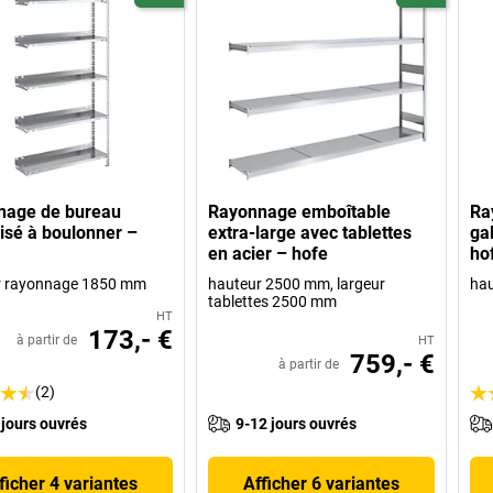
nage de bureau
Rayonnage emboîtable
Ra
isé à boulonner –
extra-large avec tablettes
ga
en acier – hofe
ho
r rayonnage 1850 mm
hauteur 2500 mm, largeur
ha
tablettes 2500 mm
HT
173,- €
à partir de
HT
759,- €
à partir de
(2)
 jours ouvrés
9-12 jours ouvrés
ficher 4 variantes
Afficher 6 variantes