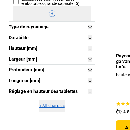
emboîtables grande capacité (5)
Type de rayonnage
Durabilité
Hauteur [mm]
Rayon
Largeur [mm]
galvan
hofe
Profondeur [mm]
hauteu
Longueur [mm]
Réglage en hauteur des tablettes
+
Afficher plus
4-5
Af