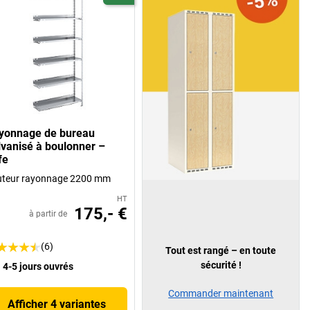
yonnage de bureau
lvanisé à boulonner –
fe
uteur rayonnage 2200 mm
HT
175,- €
à partir de
(6)
Tout est rangé – en toute
sécurité !
4-5 jours ouvrés
Commander maintenant
Afficher 4 variantes