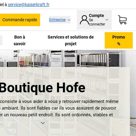
el à
service@kaiserkraft.fr
Compte
Commande rapide
Entreprise
Se
he
connecter
Bon à
Services et solutions de
Promo
savoir
projet
%
Boutique Hofe
e consiste à vous aider à vous y retrouver rapidement même
 ambiant. Ils sont fiables car ils vous assurent de pouvoir
r un nouveau petit endroit. Ils sont ordonnés, stables et
durables. Les rayonnages.
nt, les
rayonnages Hofe
. Pour vos archives, votre atelier ou
 tous portent le sigle RAL et de contrôle GS. Ils conviennent