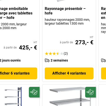
nage emboîtable
Rayonnage présentoir –
Ra
large avec tablettes
hofe
ex
er – hofe
en
hauteur rayonnages 2000 mm,
largeur tablettes 1300 mm
 2000 mm, largeur
hau
es 2000 mm
mm,
ray
HT
273,- €
à partir de
HT
425,- €
à partir de
(2)
2 jours ouvrés
2 semaines
ficher 6 variantes
Afficher 4 variantes