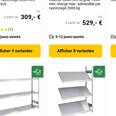
face
mm, charge max. admissible par
rayonnage 2000 kg
HT
309,- €
à partir de
HT
529,- €
à partir de
(1)
 jours ouvrés
9-12 jours ouvrés
ficher 4 variantes
Afficher 8 variantes