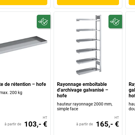
te de rétention – hofe
Rayonnage emboîtable
Ra
d'archivage galvanisé –
ga
max. 200 kg
hofe
ho
hauteur rayonnage 2000 mm,
hau
simple face
dou
HT
HT
103,- €
165,- €
à partir de
à partir de