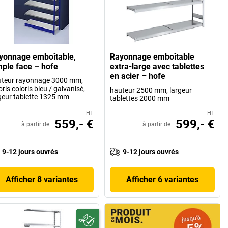
yonnage emboîtable,
Rayonnage emboîtable
mple face – hofe
extra-large avec tablettes
en acier – hofe
teur rayonnage 3000 mm,
oris coloris bleu / galvanisé,
hauteur 2500 mm, largeur
geur tablette 1325 mm
tablettes 2000 mm
HT
HT
559,- €
599,- €
à partir de
à partir de
9-12 jours ouvrés
9-12 jours ouvrés
Afficher 8 variantes
Afficher 6 variantes