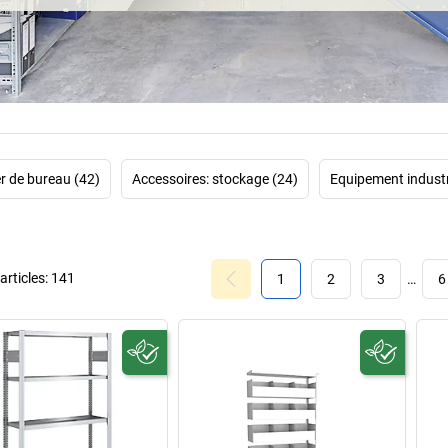
pour charges lou
ne devait pas s
intelligent, vous
gauche. Une exp
Nous vous pro
rayonnages 
er de bureau (42)
Accessoires: stockage (24)
Equipement industr
emboîtables
. Pr
rticles:
141
1
2
3
…
6