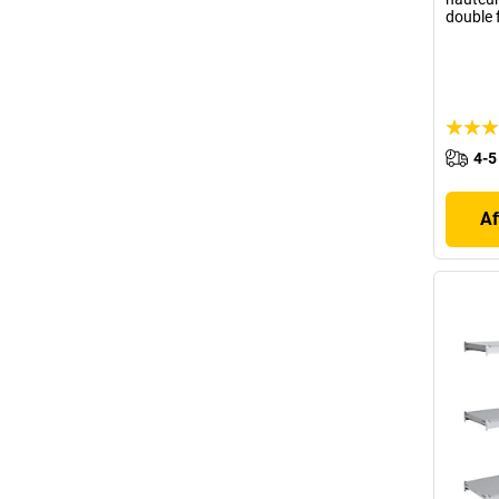
double 
4-5
Af