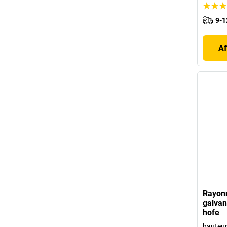
9-1
Af
Rayon
galvan
hofe
hauteu