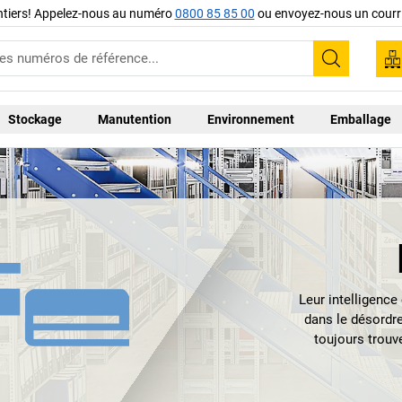
ntiers! Appelez-nous au numéro
0800 85 85 00
ou envoyez-nous un courri
Recherc
Stockage
Manutention
Environnement
Emballage
Leur intelligenc
dans le désordre
toujours trouve
Ou plus préciséme
votre entrepôt. Et