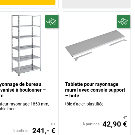
yonnage de bureau
Tablette pour rayonnage
lvanisé à boulonner –
mural avec console support
fe
– hofe
teur rayonnage 1850 mm,
tôle d'acier, plastifiée
ble face
HT
42,90 €
à partir de
HT
241,- €
à partir de