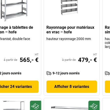
age à tablettes de
Rayonnage pour matériaux
Ra
ion – hofe
en vrac – hofe
si
alvanisé, double face
hauteur rayonnage 2000 mm
hau
col
lar
HT
HT
565,- €
479,- €
à partir de
à partir de
2 jours ouvrés
9-12 jours ouvrés
ficher 24 variantes
Afficher 8 variantes