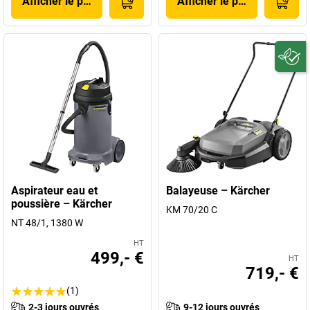
Afficher le produit
Afficher le produit
Aspirateur eau et
Balayeuse – Kärcher
poussière – Kärcher
KM 70/20 C
NT 48/1, 1380 W
HT
499,- €
HT
719,- €
(1)
2-3 jours ouvrés
9-12 jours ouvrés