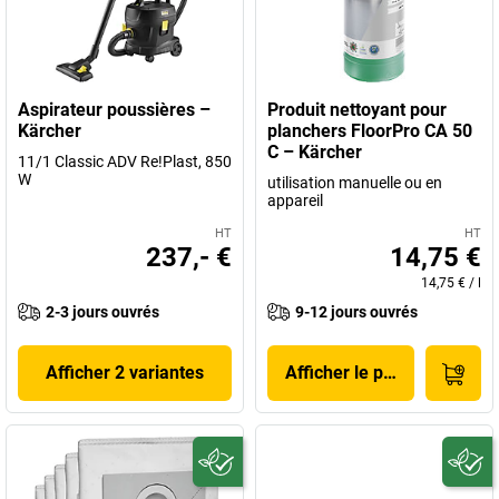
Aspirateur poussières –
Produit nettoyant pour
Kärcher
planchers FloorPro CA 50
C – Kärcher
11/1 Classic ADV Re!Plast, 850
W
utilisation manuelle ou en
appareil
HT
HT
237,- €
14,75 €
14,75 €
/
l
2-3 jours ouvrés
9-12 jours ouvrés
Afficher 2 variantes
Afficher le produit