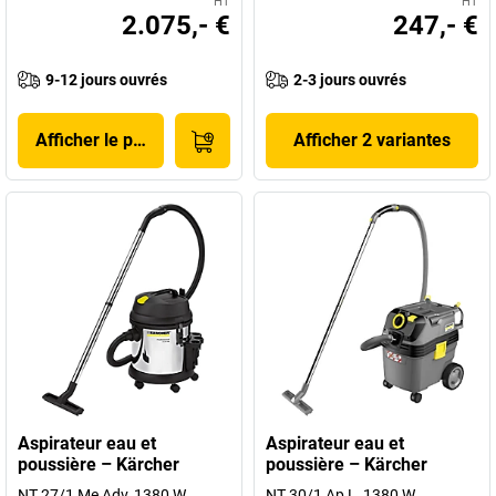
HT
HT
2.075,- €
247,- €
9-12 jours ouvrés
2-3 jours ouvrés
Afficher le produit
Afficher 2 variantes
Aspirateur eau et
Aspirateur eau et
poussière – Kärcher
poussière – Kärcher
NT 27/1 Me Adv, 1380 W
NT 30/1 Ap L, 1380 W