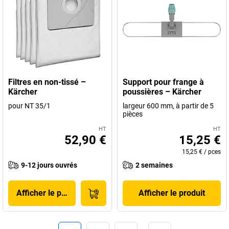
Filtres en non-tissé –
Support pour frange à
Kärcher
poussières – Kärcher
pour NT 35/1
largeur 600 mm, à partir de 5
pièces
HT
HT
52,90 €
15,25 €
15,25 €
/
pces
9-12 jours ouvrés
2 semaines
Afficher le produit
Afficher le produit