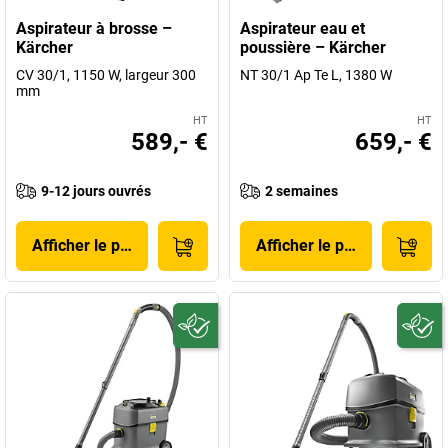
Aspirateur à brosse –
Aspirateur eau et
Kärcher
poussière – Kärcher
CV 30/1, 1150 W, largeur 300
NT 30/1 Ap Te L, 1380 W
mm
HT
HT
589,- €
659,- €
9-12 jours ouvrés
2 semaines
Afficher le produit
Afficher le produit