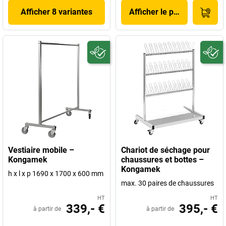
Afficher 8 variantes
Afficher le produit
Vestiaire mobile –
Chariot de séchage pour
Kongamek
chaussures et bottes –
Kongamek
h x l x p 1690 x 1700 x 600 mm
max. 30 paires de chaussures
HT
HT
339,- €
395,- €
à partir de
à partir de