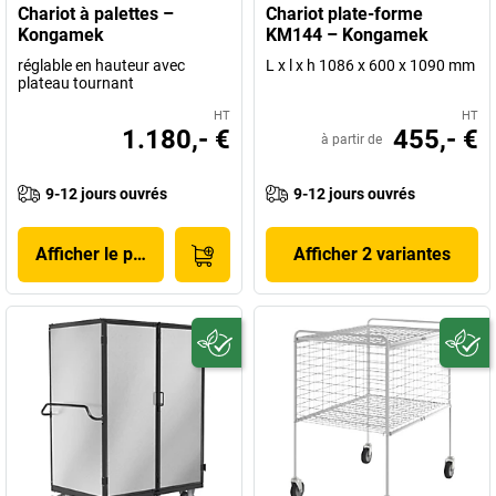
Chariot à palettes –
Chariot plate-forme
Kongamek
KM144 – Kongamek
réglable en hauteur avec
L x l x h 1086 x 600 x 1090 mm
plateau tournant
HT
HT
1.180,- €
455,- €
à partir de
9-12 jours ouvrés
9-12 jours ouvrés
Afficher le produit
Afficher 2 variantes