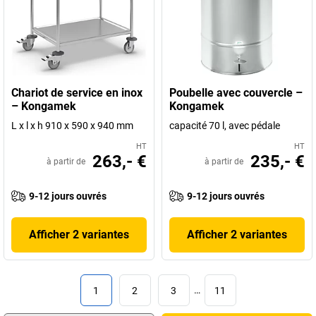
Chariot de service en inox
Poubelle avec couvercle –
– Kongamek
Kongamek
L x l x h 910 x 590 x 940 mm
capacité 70 l, avec pédale
HT
HT
263,- €
235,- €
à partir de
à partir de
9-12 jours ouvrés
9-12 jours ouvrés
Afficher 2 variantes
Afficher 2 variantes
1
2
3
…
11