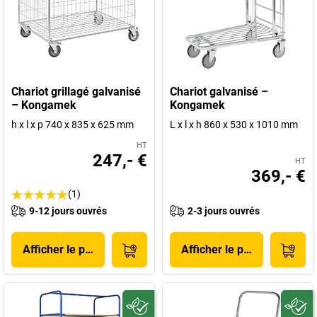
Chariot grillagé galvanisé
Chariot galvanisé –
– Kongamek
Kongamek
h x l x p 740 x 835 x 625 mm
L x l x h 860 x 530 x 1010 mm
HT
247,- €
HT
369,- €
(1)
9-12 jours ouvrés
2-3 jours ouvrés
Afficher le produit
Afficher le produit