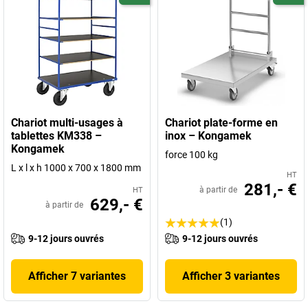
Chariot multi-usages à
Chariot plate-forme en
tablettes KM338 –
inox – Kongamek
Kongamek
force 100 kg
L x l x h 1000 x 700 x 1800 mm
HT
281,- €
à partir de
HT
629,- €
à partir de
(1)
9-12 jours ouvrés
9-12 jours ouvrés
Afficher 7 variantes
Afficher 3 variantes