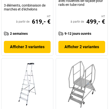
avec roulettes de façade pour
rails en tube rond
3 éléments, combinaison de
marches et d'échelons
HT
HT
619,- €
499,- €
à partir de
à partir de
2 semaines
9-12 jours ouvrés
Afficher 3 variantes
Afficher 2 variantes