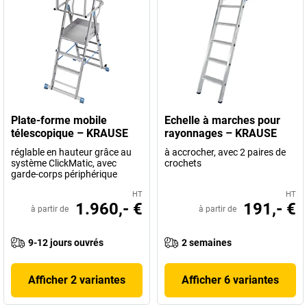
Plate-forme mobile
Echelle à marches pour
télescopique – KRAUSE
rayonnages – KRAUSE
réglable en hauteur grâce au
à accrocher, avec 2 paires de
système ClickMatic, avec
crochets
garde-corps périphérique
HT
HT
1.960,- €
191,- €
à partir de
à partir de
9-12 jours ouvrés
2 semaines
Afficher 2 variantes
Afficher 6 variantes