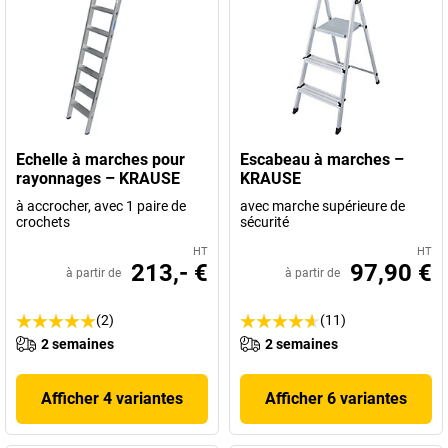
Echelle à marches pour
Escabeau à marches –
rayonnages – KRAUSE
KRAUSE
à accrocher, avec 1 paire de
avec marche supérieure de
crochets
sécurité
HT
HT
213,- €
97,90 €
à partir de
à partir de
(2)
(11)
2 semaines
2 semaines
Afficher 4 variantes
Afficher 6 variantes