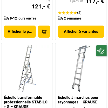
117,- €
à partir de
HT
121,- €
(2)
9-12 jours ouvrés
2 semaines
Afficher le produit
Afficher 5 variantes
Échelle transformable
Echelle à marches pour
professionnelle STABILO
rayonnages – KRAUSE
+ S – KRAUSE