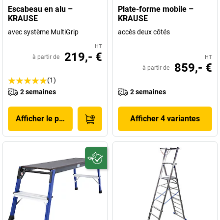
Escabeau en alu –
Plate-forme mobile –
KRAUSE
KRAUSE
avec système MultiGrip
accès deux côtés
HT
219,- €
à partir de
HT
859,- €
à partir de
(1)
2 semaines
2 semaines
Afficher le produit
Afficher 4 variantes