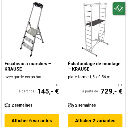
Escabeau à marches –
Échafaudage de montage
KRAUSE
– KRAUSE
avec garde-corps haut
plate-forme 1,5 x 0,56 m
HT
HT
145,- €
729,- €
à partir de
à partir de
2 semaines
2 semaines
Afficher 6 variantes
Afficher 2 variantes