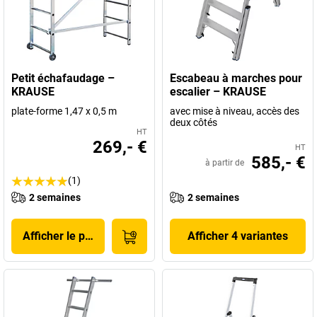
Petit échafaudage –
Escabeau à marches pour
KRAUSE
escalier – KRAUSE
plate-forme 1,47 x 0,5 m
avec mise à niveau, accès des
deux côtés
HT
269,- €
HT
585,- €
à partir de
(1)
2 semaines
2 semaines
Afficher le produit
Afficher 4 variantes