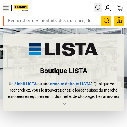
Recherc
Boutique LISTA
Un
établi LISTA
ou une
armoire à tiroirs LISTA
? Quoi que vous
recherchiez, vous le trouverez chez le leader suisse du marché
européen en équipement industriel et de stockage. Les
armoires
LISTA
et les
établis LISTA
ont trouvé domicile chez plus de 100
000 entreprises du monde entier, dans de grands halls industriels
et des laboratoires ainsi que de petites entreprises et des entités
commerciales de taille moyenne. Conclusion logique? Qui pense