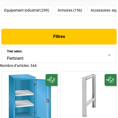
armoire à tiroirs pense presque automatiquement à LISTA. Nous
rajoutons: objectif atteint!
Equipement industriel (299)
Armoires (156)
Accessoires: equ
Le succès de LISTA repose sur plusieurs facteurs. L'un des plus
importants est le système modulaire intelligent commun à tous les
produits. Qu'il s'agisse d'une armoire à tiroirs ou d'un établi LISTA,
tout s'harmonise et peut être combiné.
Installations modulaires
Filtres
et
postes de travail modulaires
peuvent ainsi être complétés ou
transformés de manière flexible, sans aucune difficulté ni grandes
dépenses. Aussi pratique qu'intelligent! Intelligent, Alfred Lienhard
Trier selon:
l'était aussi, car il a créé et influencé durablement le succès des
Pertinent
armoires et établis LISTA. Âgé de 20 ans, il fonda son propre
Nombre d’articles:
344
atelier de serrurier en 1945, l'entreprise Lienhard Stahlbau. Ou,
sous sa forme abrégée, LISTA.
Aujourd'hui, il est impossible de compter sans LISTA, dont la
devise est «Making Workspace Work», faire fonctionner l'espace
professionnel: l'entreprise se concentre sur sa spécialité, la
création de postes de travail et d'ateliers rendus plus efficaces
grâce aux établis et armoire à tiroirs robustes de LISTA. Trouvez
donc ici votre nouvel établi ou vos nouvelles armoires LISTA!