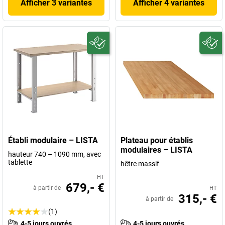
Afficher 3 variantes
Afficher 4 variantes
Établi modulaire – LISTA
Plateau pour établis
modulaires – LISTA
hauteur 740 – 1090 mm, avec
tablette
hêtre massif
HT
679,- €
à partir de
HT
315,- €
à partir de
(1)
4-5 jours ouvrés
4-5 jours ouvrés