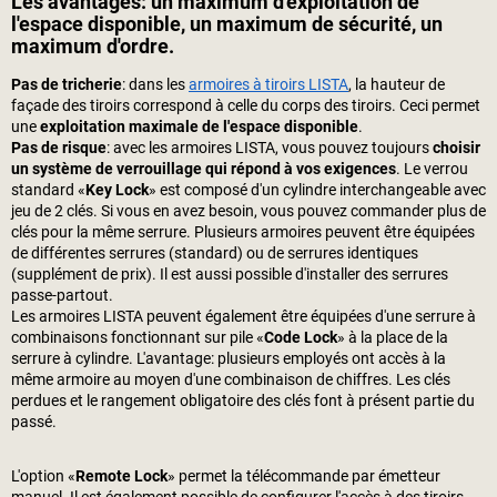
Les avantages: un maximum d'exploitation de
l'espace disponible, un maximum de sécurité, un
maximum d'ordre.
Pas de tricherie
: dans les
armoires à tiroirs LISTA
, la hauteur de
façade des tiroirs correspond à celle du corps des tiroirs. Ceci permet
une
exploitation maximale de l'espace disponible
.
Pas de risque
: avec les armoires LISTA, vous pouvez toujours
choisir
un système de verrouillage qui répond à vos exigences
. Le verrou
standard «
Key Lock
» est composé d'un cylindre interchangeable avec
jeu de 2 clés. Si vous en avez besoin, vous pouvez commander plus de
clés pour la même serrure. Plusieurs armoires peuvent être équipées
de différentes serrures (standard) ou de serrures identiques
(supplément de prix). Il est aussi possible d'installer des serrures
passe-partout.
Les armoires LISTA peuvent également être équipées d'une serrure à
combinaisons fonctionnant sur pile «
Code Lock
» à la place de la
serrure à cylindre. L'avantage: plusieurs employés ont accès à la
même armoire au moyen d'une combinaison de chiffres. Les clés
perdues et le rangement obligatoire des clés font à présent partie du
passé.
L'option «
Remote Lock
» permet la télécommande par émetteur