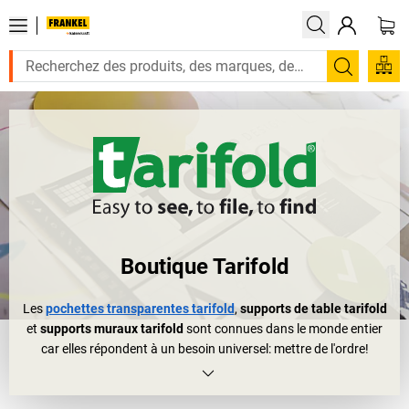
Recherc
Boutique Tarifold
Les
pochettes transparentes tarifold
,
supports de table tarifold
et
supports muraux tarifold
sont connues dans le monde entier
car elles répondent à un besoin universel: mettre de l'ordre!
L'entreprise alsacienne tarifold, qui a son siège à proximité de
Strasbourg, commença dès 1950 à créer des pochettes
transparentes résistantes, des protège-documents et des