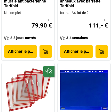
murale antibactérienne –
anneaux avec barrette –
Tarifold
Tarifold
kit complet
format A4, lot de 2
HT
HT
79,90 €
111,- €
2-3 jours ouvrés
3-4 semaines
Afficher le produit
Afficher le produit