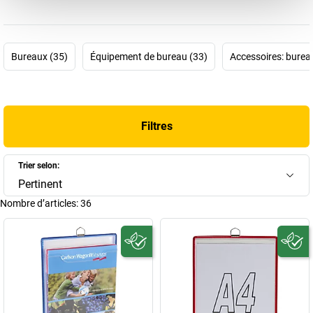
systèmes organisationnels afin de rassembler, présenter,
ordonner et remettre des documents importants. Cette activité a
depuis été couronnée de succès car tarifold compte aujourd'hui
Bureaux (35)
Équipement de bureau (33)
Accessoires: burea
parmi les principaux fabricants dans cette branche et exporte
dans le monde entier.
La devise de cette entreprise: les informations qu'il faut au
moment qu'il faut, afin de prendre les décisions qu'il faut. Les
Filtres
pochettes transparentes tarifold
, extrêmement résistantes et
pratiquement indestructibles, s'avèrent toujours utiles, car les
informations auxquelles on a souvent recours, les manuels, les
Trier selon:
listes, etc., doivent être protégées de la saleté et de la poussière
Pertinent
que ce soit au laboratoire, à l'usine, à l'atelier ou au bureau. Par
Nombre d’articles:
36
exemple, il est possible au moyen d'un support de table tarifold de
ranger de manière claire et ordonnée diverses informations, tandis
que les prospectus et les copies seront parfaitement à l'abri dans
des pochettes suspendues tarifold. Commandez ici, dans notre
boutique tarifold, la solution qui vous convient le mieux!