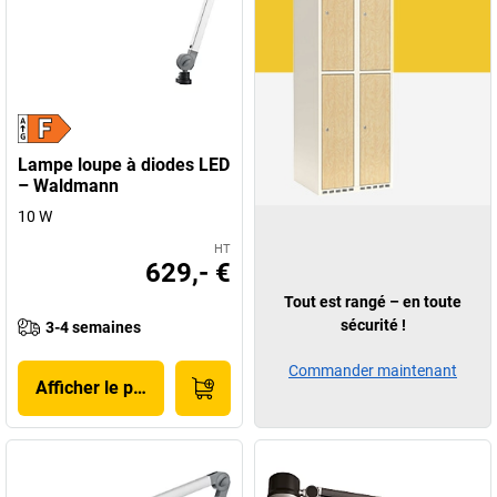
Lampe loupe à diodes LED
– Waldmann
10 W
HT
629,- €
Tout est rangé – en toute
sécurité !
3-4 semaines
Commander maintenant
Afficher le produit