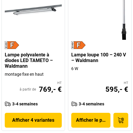
Lampe polyvalente à
Lampe loupe 100 – 240 V
diodes LED TAMETO –
– Waldmann
Waldmann
6 W
montage fixe en haut
HT
HT
769,- €
595,- €
à partir de
3-4 semaines
3-4 semaines
Afficher 4 variantes
Afficher le produit