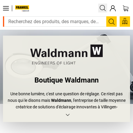
Recherc
Boutique Waldmann
Une bonne lumière, c'est une question de réglage. Ce n'est pas
nous qui le disons mais
Waldmann
, l'entreprise de taille moyenne
créatrice de solutions d'éclairage innovantes à Villingen-
Schwenningen. Les ingénieurs qui y travaillent savent de quoi ils
parlent. On serait presque tenté de dire: saviez-vous qu'il y a des
cours en Forêt-Noire où ne pénètre jamais la lumière d'octobre à
février? La vallée est si étroite que les rayons du soleil sont