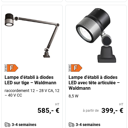
Lampe d'établi à diodes
Lampe d'établi à diodes
LED sur tige – Waldmann
LED avec tête articulée –
Waldmann
raccordement 12 – 28 V CA, 12
– 40 V CC
8,5 W
HT
HT
585,- €
399,- €
à partir de
3-4 semaines
3-4 semaines