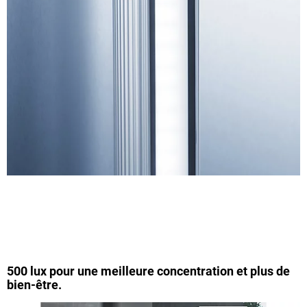
500 lux pour une meilleure concentration et plus de
bien-être.