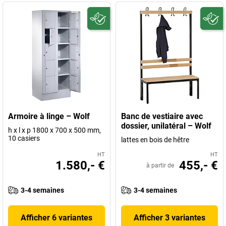
Armoire à linge – Wolf
Banc de vestiaire avec
dossier, unilatéral – Wolf
h x l x p 1800 x 700 x 500 mm,
10 casiers
lattes en bois de hêtre
HT
HT
1.580,- €
455,- €
à partir de
3-4 semaines
3-4 semaines
Afficher 6 variantes
Afficher 3 variantes