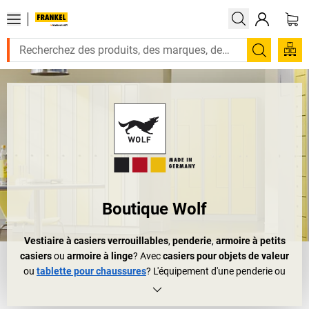
Recherc
Boutique Wolf
Vestiaire à casiers verrouillables
,
penderie
,
armoire à petits
casiers
ou
armoire à linge
? Avec
casiers pour objets de valeur
ou
tablette pour chaussures
? L'équipement d'une penderie ou
d'un vestiaire ne semble pas à première vue être une chose bien
compliquée. Et pourtant: l'agencement des salles communes est