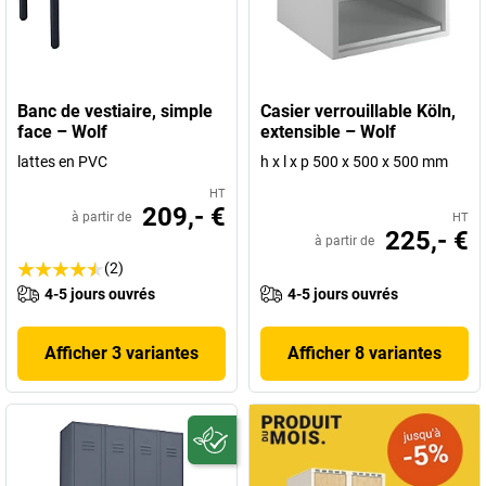
Banc de vestiaire, simple
Casier verrouillable Köln,
face – Wolf
extensible – Wolf
lattes en PVC
h x l x p 500 x 500 x 500 mm
HT
209,- €
à partir de
HT
225,- €
à partir de
(2)
4-5 jours ouvrés
4-5 jours ouvrés
Afficher 3 variantes
Afficher 8 variantes