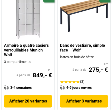
Armoire à quatre casiers
Banc de vestiaire, simple
verrouillables Munich –
face – Wolf
Wolf
lattes en bois de hêtre
3 compartiments
HT
275,- €
à partir de
HT
849,- €
à partir de
(3)
3-4 semaines
4-5 jours ouvrés
Afficher 20 variantes
Afficher 3 variantes