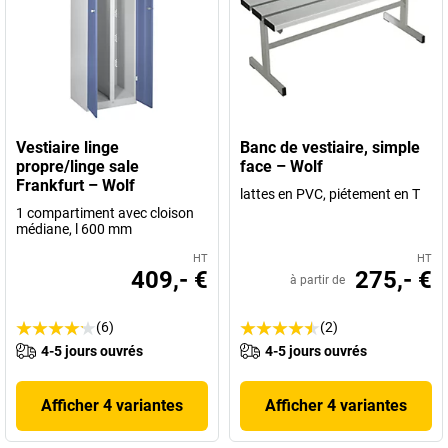
Vestiaire linge
Banc de vestiaire, simple
propre/linge sale
face – Wolf
Frankfurt – Wolf
lattes en PVC, piétement en T
1 compartiment avec cloison
médiane, l 600 mm
HT
HT
409,- €
275,- €
à partir de
(6)
(2)
4-5 jours ouvrés
4-5 jours ouvrés
Afficher 4 variantes
Afficher 4 variantes