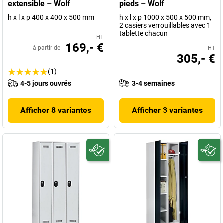
extensible – Wolf
pieds – Wolf
h x l x p 400 x 400 x 500 mm
h x l x p 1000 x 500 x 500 mm,
2 casiers verrouillables avec 1
tablette chacun
HT
169,- €
à partir de
HT
305,- €
(1)
4-5 jours ouvrés
3-4 semaines
Afficher 8 variantes
Afficher 3 variantes