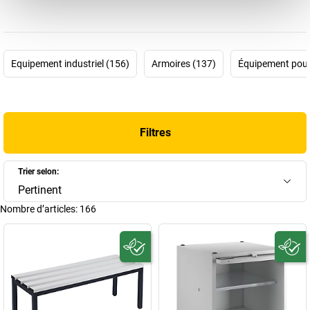
une véritable science!
Heureusement qu'
EUGEN WOLF
est là pour vous aider.
Vestiaires
Wolf
,
armoires Wolf
,
bancs Wolf
… vous trouverez dans la gamme
EUGEN WOLF tout ce dont vous avez besoin pour équiper vos
Equipement industriel (156)
Armoires (137)
Équipement pour
salles communes. Vous pouvez faire confiance en 100 ans
d'expérience, car l'entreprise fut fondée en 1923 par le mécanicien
Eugen Wilhelm Wolf, à Musberg près de Stuttgart. Jouissant dès le
début d'une gamme large en divers produits, l'accent fut mis dès
Filtres
1955 sur la fabrication d'armoires métalliques et de bacs de
rangement et de stockage. La spécialisation finale en équipement
industriel et de bureau eut lieu à partir de 1975 – EUGEN WOLF
Trier selon:
Metallwarenfabrik GmbH compte de nos jours parmi les
Pertinent
principaux fabricants allemands de
mobilier en acier
.
Nombre d’articles:
166
Que vous recherchiez une rehausse pour armoire comme
accessoire ou une
penderie Wolf
– vous trouverez ce qu'il vous
faut dans la boutique Wolf!