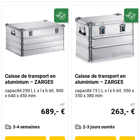
Caisse de transport en
Caisse de transport en
aluminium – ZARGES
aluminium – ZARGES
capacité 259 l, L x l x h int. 900
capacité 73 l, L x l x h int. 550 x
x 640 x 450 mm
350 x 380 mm
HT
HT
689,- €
263,- €
3-4 semaines
2-3 jours ouvrés