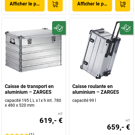
Afficher le produit
Afficher le produit
Caisse de transport en
Caisse roulante en
aluminium – ZARGES
aluminium – ZARGES
capacité 195 l, L x l x h int. 780
capacité 99 l
x 480 x 520 mm
HT
619,- €
HT
659,- €
(1)