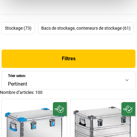
technologie innovante et une expérience sans cesse grandissante
avec ce matériau de qualité, Zarges est aujourd'hui devenue l'une
des entreprises leaders dans les branches commerciales de
l'emballage, du transport et du stockage, ainsi que celle des
Stockage (73)
Bacs de stockage, conteneurs de stockage (61)
fabrications spécialisées.
Ce n'est pas un hasard que ces produits brillent par leur qualité.
Qu'il s'agisse d'une
boîte Zarges
, d'une
caisse Zarges
, d'un bac, de
corbeilles ou de
chariots
, d'
escabeaux Zarges
, d'échelles,
Filtres
d'échafaudages, de plates-formes de travail, de passerelles,
d'escaliers ou de plates-formes mobiles, tous ces produits sont
convaincants de par leur robustesse, leur légèreté, leur résistance
Trier selon:
à la corrosion et leur polyvalence. Zarges planifie et réalise
Pertinent
également des solutions spécialisées particulièrement efficaces,
Nombre d’articles:
100
exigeantes, professionnelles et spécifiques.
Découvrez ici la diversité ZARGES pour l'industrie, le commerce et
les services, pour l'atelier, la maison et le jardin.