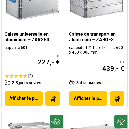
Caisse universelle en
Caisse de transport en
aluminium – ZARGES
aluminium – ZARGES
capacité 60 l
capacité 121 l, L x l x h int. 690
x 460 x 380 mm
HT
227,- €
HT
439,- €
(2)
2-3 jours ouvrés
3-4 semaines
Afficher le produit
Afficher le produit