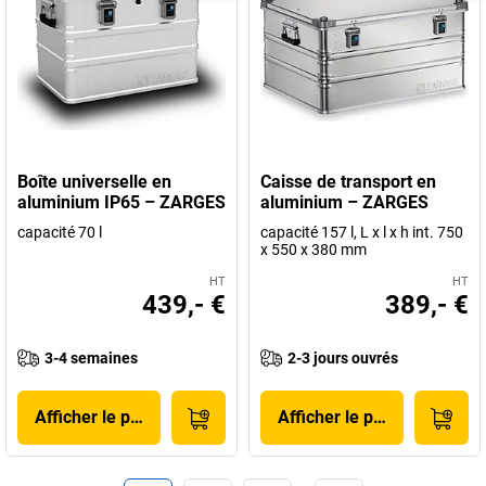
Boîte universelle en
Caisse de transport en
aluminium IP65 – ZARGES
aluminium – ZARGES
capacité 70 l
capacité 157 l, L x l x h int. 750
x 550 x 380 mm
HT
HT
439,- €
389,- €
3-4 semaines
2-3 jours ouvrés
Afficher le produit
Afficher le produit