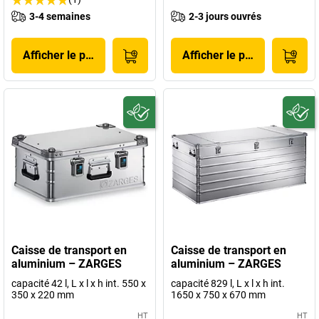
3-4 semaines
2-3 jours ouvrés
Afficher le produit
Afficher le produit
Caisse de transport en
Caisse de transport en
aluminium – ZARGES
aluminium – ZARGES
capacité 42 l, L x l x h int. 550 x
capacité 829 l, L x l x h int.
350 x 220 mm
1650 x 750 x 670 mm
HT
HT