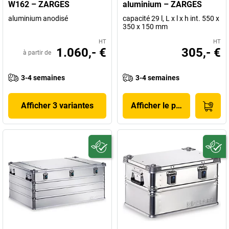
W162 – ZARGES
aluminium – ZARGES
aluminium anodisé
capacité 29 l, L x l x h int. 550 x
350 x 150 mm
HT
HT
1.060,- €
305,- €
à partir de
3-4 semaines
3-4 semaines
Afficher 3 variantes
Afficher le produit