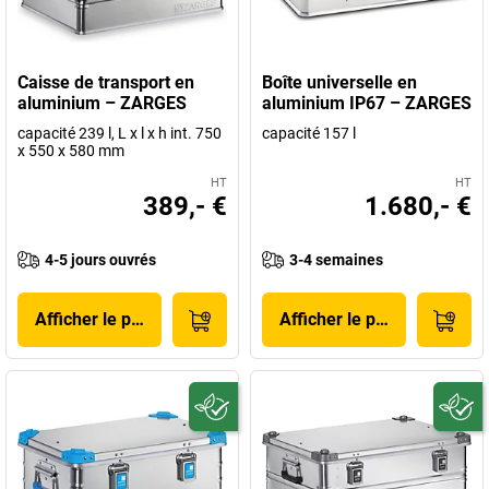
Caisse de transport en
Boîte universelle en
aluminium – ZARGES
aluminium IP67 – ZARGES
capacité 239 l, L x l x h int. 750
capacité 157 l
x 550 x 580 mm
HT
HT
389,- €
1.680,- €
4-5 jours ouvrés
3-4 semaines
Afficher le produit
Afficher le produit