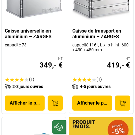
Caisse universelle en
Caisse de transport en
aluminium – ZARGES
aluminium – ZARGES
capacité 73 l
capacité 116 l, L x l x h int. 600
x 430 x 450 mm
HT
HT
349,- €
419,- €
(1)
(1)
2-3 jours ouvrés
4-5 jours ouvrés
Afficher le produit
Afficher le produit