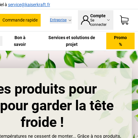
el à
service@kaiserkraft.fr
Compte
Commande rapide
Entreprise
Se
he
connecter
Bon à
Services et solutions de
Promo
savoir
projet
%
es produits pour
 pour garder la tête
froide !
s températures ne cessent de monter... Grâce à nos produits,