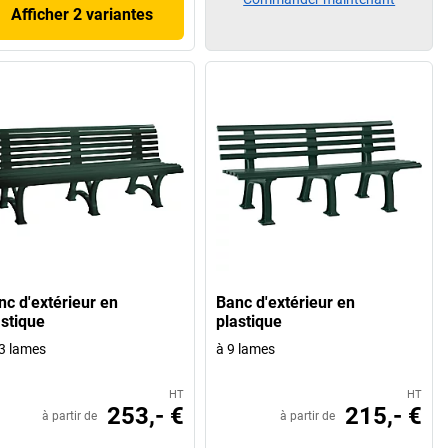
Afficher 2 variantes
nc d'extérieur en
Banc d'extérieur en
astique
plastique
3 lames
à 9 lames
HT
HT
253,- €
215,- €
à partir de
à partir de