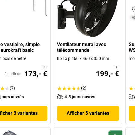
e vestiaire, simple
Ventilateur mural avec
Sup
 eurokraft basic
télécommande
W
n bois de hêtre
h x l x p 460 x 460 x 350 mm
mod
HT
HT
173,- €
199,- €
à partir de
(7)
(2)
 jours ouvrés
4-5 jours ouvrés
ficher 3 variantes
Afficher 3 variantes