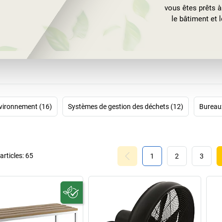
vous êtes prêts à 
le bâtiment et l
Et si vous aimez
ensembles table 
vous apporten
températures agr
vironnement (16)
Systèmes de gestion des déchets (12)
Bureau
rticles:
65
1
2
3