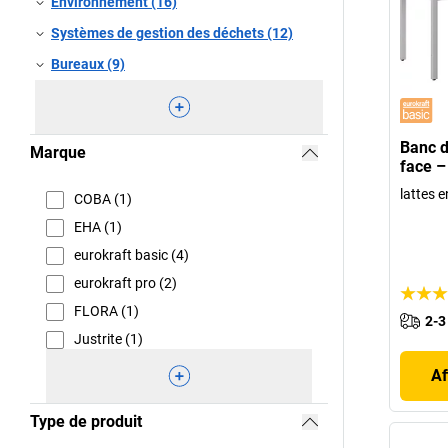
Environnement (16)
Systèmes de gestion des déchets (12)
Bureaux (9)
Banc d
Marque
face –
lattes e
COBA (1)
EHA (1)
eurokraft basic (4)
eurokraft pro (2)
FLORA (1)
2-3
Justrite (1)
Af
Type de produit