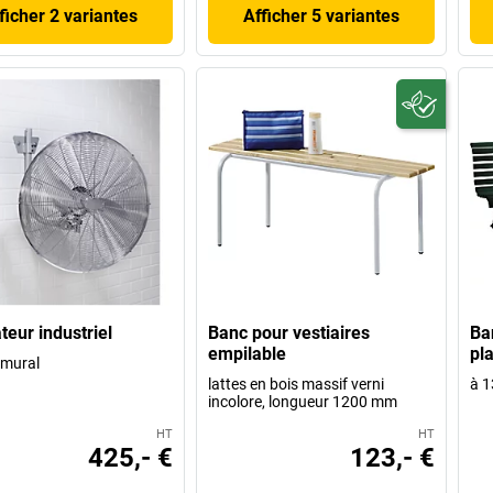
ficher 2 variantes
Afficher 5 variantes
teur industriel
Banc pour vestiaires
Ba
empilable
pl
 mural
lattes en bois massif verni
à 1
incolore, longueur 1200 mm
HT
HT
425,- €
123,- €