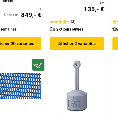
artiments
HT
135,- €
HT
849,- €
à partir de
(3)
 semaines
2-3 jours ouvrés
ficher 20 variantes
Afficher 2 variantes