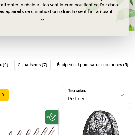
affronter la chaleur : les ventilateurs soufflent de l’air dans
es appareils de climatisation rafraîchissent l’air ambiant.
 le soleil, pourquoi ne pas travailler sur la terrasse : nos
et bancs d’extérieur sont la solution idéale. Nos parasols
t la protection dont vous avez besoin. Profitez enfin de
éables pour travailler, à l’intérieur comme à l’extérieur !
x (9)
Climatiseurs (7)
Équipement pour salles communes (5)
Trier selon:
Pertinent