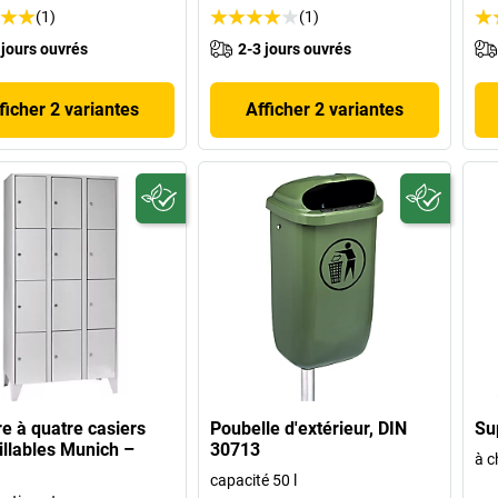
(1)
(1)
 jours ouvrés
2-3 jours ouvrés
ficher 2 variantes
Afficher 2 variantes
e à quatre casiers
Poubelle d'extérieur, DIN
Su
illables Munich –
30713
à c
capacité 50 l