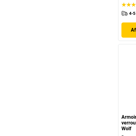
4-5
Af
Armoir
verrou
Wolf