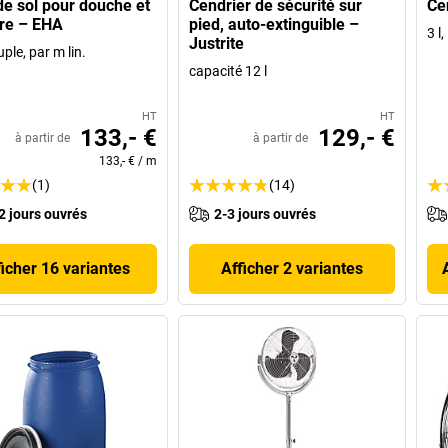
de sol pour douche et
Cendrier de sécurité sur
Ce
ire – EHA
pied, auto-extinguible –
3 l,
Justrite
ple, par m lin.
capacité 12 l
HT
HT
133,- €
129,- €
à partir de
à partir de
133,- €
/
m
(1)
(14)
2 jours ouvrés
2-3 jours ouvrés
ficher 16 variantes
Afficher 2 variantes