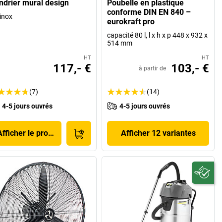
ndrier mural design
Poubelle en plastique
conforme DIN EN 840 –
 inox
eurokraft pro
capacité 80 l, l x h x p 448 x 932 x
514 mm
HT
HT
117,- €
103,- €
à partir de
(7)
(14)
4-5 jours ouvrés
4-5 jours ouvrés
Afficher le produit
Afficher 12 variantes