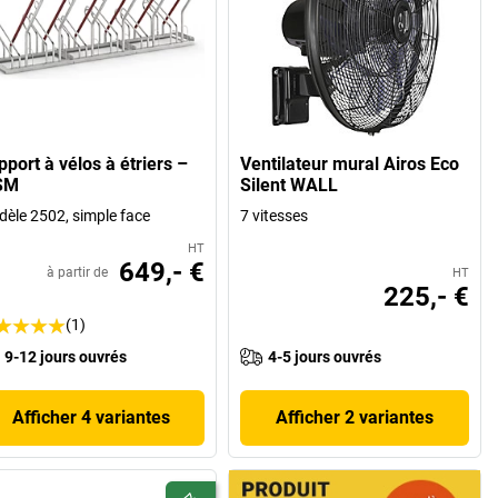
port à vélos à étriers –
Ventilateur mural Airos Eco
SM
Silent WALL
èle 2502, simple face
7 vitesses
HT
649,- €
à partir de
HT
225,- €
(1)
9-12 jours ouvrés
4-5 jours ouvrés
Afficher 4 variantes
Afficher 2 variantes