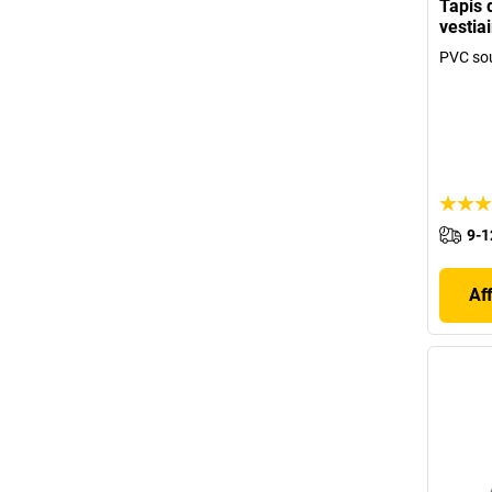
Tapis 
vestia
PVC sou
9-1
Af