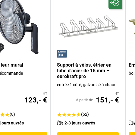
ateur mural
Support à vélos, étrier en
En
tube d'acier de 18 mm –
élécommande
boi
eurokraft pro
entrée 1 côté, galvanisé à chaud
HT
HT
123,- €
151,- €
à partir de
(8)
(52)
 jours ouvrés
2-3 jours ouvrés