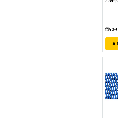
3 comp
3-4
Af