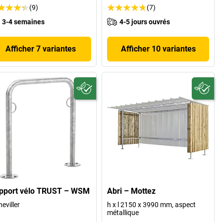
(9)
(7)
3-4 semaines
4-5 jours ouvrés
Afficher 7 variantes
Afficher 10 variantes
pport vélo TRUST – WSM
Abri – Mottez
heviller
h x l 2150 x 3990 mm, aspect
métallique