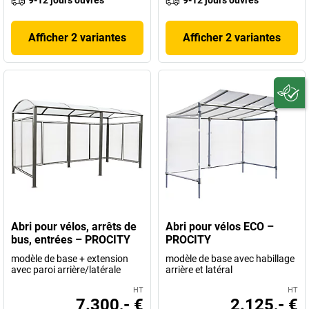
9-12 jours ouvrés
9-12 jours ouvrés
Afficher 2 variantes
Afficher 2 variantes
Abri pour vélos, arrêts de
Abri pour vélos ECO –
bus, entrées – PROCITY
PROCITY
modèle de base + extension
modèle de base avec habillage
avec paroi arrière/latérale
arrière et latéral
HT
HT
7.300,- €
2.125,- €