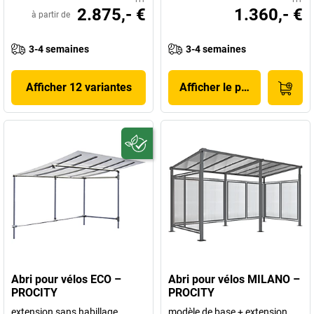
2.875,- €
1.360,- €
à partir de
3-4 semaines
3-4 semaines
Afficher 12 variantes
Afficher le produit
Abri pour vélos ECO –
Abri pour vélos MILANO –
PROCITY
PROCITY
extension sans habillage
modèle de base + extension