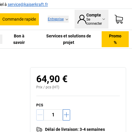
el à
service@kaiserkraft.fr
Compte
Commande rapide
Entreprise
Se
he
connecter
Bon à
Services et solutions de
Promo
savoir
projet
%
64,90 €
Prix /
pcs
(HT)
PCS
Délai de livraison
:
3-4 semaines