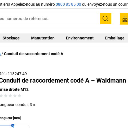
ntiers! Appelez-nous au numéro
0800 85 85 00
ou envoyez-nous un courri
Recherc
Stockage
Manutention
Environnement
Emballage
s
Conduit de raccordement codé A
Réf.: 118247 49
Conduit de raccordement codé A – Waldmann
prise droite M12
longueur conduit 3 m
ongueur
[
mm
]