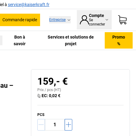
el à
service@kaiserkraft.fr
Compte
Commande rapide
Entreprise
Se
he
connecter
Bon à
Services et solutions de
Promo
savoir
projet
%
159,- €
eau –
Prix /
pcs
(HT)
EC:
0,02 €
PCS