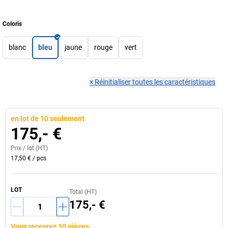
Coloris
blanc
bleu
jaune
rouge
vert
×
Réinitialiser toutes les caractéristiques
en lot de 10 seulement
175,- €
Prix /
lot
(HT)
17,50 €
/
pcs
LOT
Total (HT)
175,- €
Vous recevrez 10 pièces