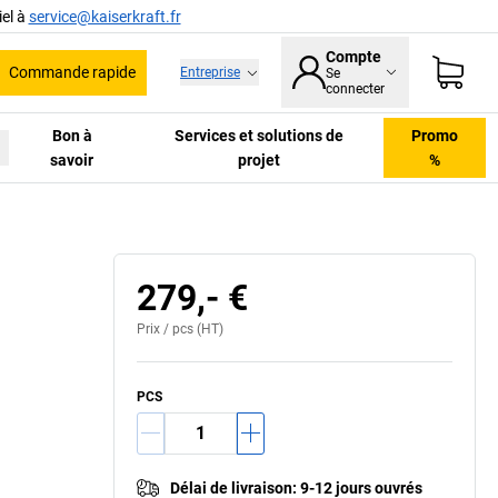
el à
service@kaiserkraft.fr
Compte
Commande rapide
Entreprise
Se
he
connecter
Bon à
Services et solutions de
Promo
savoir
projet
%
279,- €
Prix /
pcs
(HT)
PCS
Délai de livraison
:
9-12 jours ouvrés