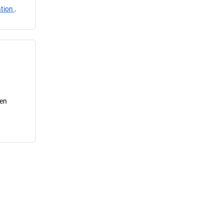
ation
.
 en