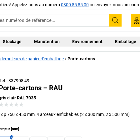
ntiers! Appelez-nous au numéro
0800 85 85 00
ou envoyez-nous un courri
Recherc
Stockage
Manutention
Environnement
Emballage
 dérouleurs de papier d'emballage
Porte-cartons
Réf.: 837908 49
Porte-cartons – RAU
gris clair RAL 7035
l x p 750 x 450 mm, 4 arceaux enfichables (2 x 300 mm, 2 x 500 mm)
argeur
[
mm
]