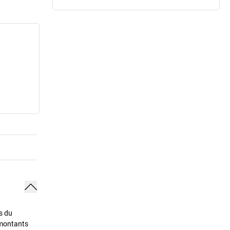
s du
 montants