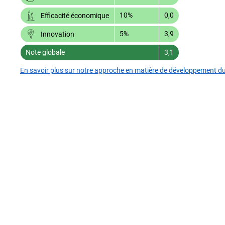
10%
0,0
Efficacité économique
5%
3,9
Innovation
Note globale
3,1
En savoir plus sur notre approche en matière de développement d