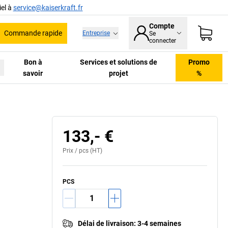
el à
service@kaiserkraft.fr
Compte
Commande rapide
Entreprise
Se
he
connecter
Bon à
Services et solutions de
Promo
savoir
projet
%
133,- €
Prix /
pcs
(HT)
PCS
Délai de livraison
:
3-4 semaines