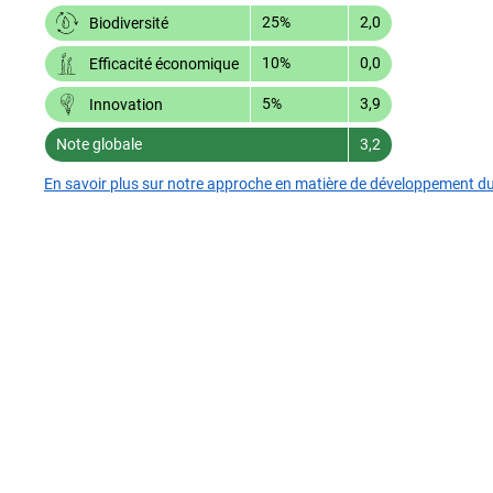
25%
2,0
Biodiversité
10%
0,0
Efficacité économique
5%
3,9
Innovation
Note globale
3,2
En savoir plus sur notre approche en matière de développement d