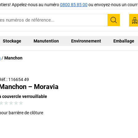
ntiers! Appelez-nous au numéro
0800 85 85 00
ou envoyez-nous un courri
Recherc
Stockage
Manutention
Environnement
Emballage
s
Manchon
Réf.: 116654 49
Manchon – Moravia
à couvercle verrouillable
pour barrière de clôture