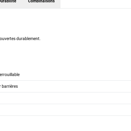
urabilité
Combinaisons
 ouvertes durablement.
errouillable
 barrières