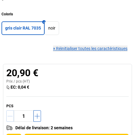
Coloris
gris clair RAL 7035
noir
×
Réinitialiser toutes les caractéristiques
20,90 €
Prix /
pcs
(HT)
EC:
0,04 €
PCS
Délai de livraison
:
2 semaines