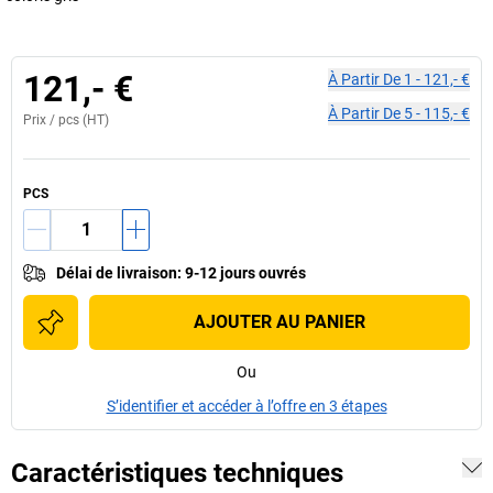
121,- €
À Partir De
1
-
121,- €
À Partir De
5
-
115,- €
Prix /
pcs
(HT)
PCS
Délai de livraison
:
9-12 jours ouvrés
AJOUTER AU PANIER
Ou
S’identifier et accéder à l’offre en 3 étapes
Caractéristiques techniques