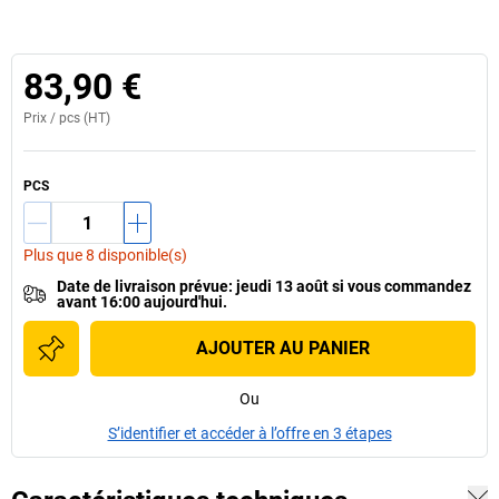
83,90 €
Prix /
pcs
(HT)
PCS
Plus que 8 disponible(s)
Date de livraison prévue
:
jeudi 13 août
si vous
commandez
avant 16:00 aujourd'hui.
AJOUTER AU PANIER
Ou
S’identifier et accéder à l’offre en 3 étapes