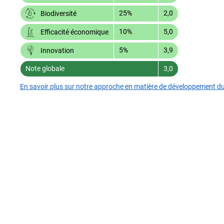
25%
2,0
Biodiversité
10%
5,0
Efficacité économique
5%
3,9
Innovation
Note globale
3,0
En savoir plus sur notre approche en matière de développement d