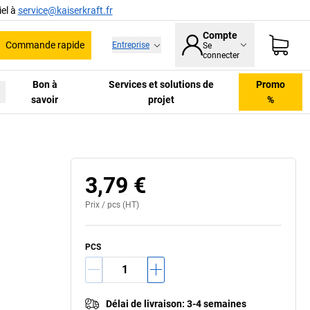
el à
service@kaiserkraft.fr
Compte
Commande rapide
Entreprise
Se
he
connecter
Bon à
Services et solutions de
Promo
savoir
projet
%
3,79 €
Prix /
pcs
(HT)
PCS
Délai de livraison
:
3-4 semaines