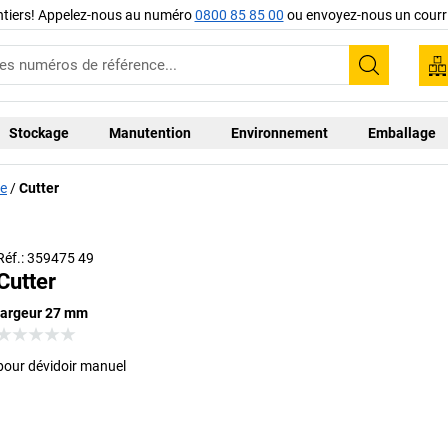
ntiers! Appelez-nous au numéro
0800 85 85 00
ou envoyez-nous un courri
Recherc
Stockage
Manutention
Environnement
Emballage
ge
Cutter
Réf.: 359475 49
Cutter
largeur 27 mm
pour dévidoir manuel