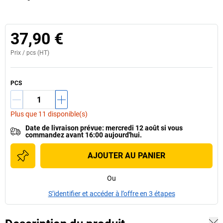
37,90 €
Prix /
pcs
(HT)
PCS
Plus que 11 disponible(s)
Date de livraison prévue
:
mercredi 12 août
si vous
commandez avant 16:00 aujourd'hui.
AJOUTER AU PANIER
Ou
S’identifier et accéder à l’offre en 3 étapes