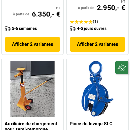
HT
2.950,- €
à partir de
HT
6.350,- €
à partir de
(1)
5-6 semaines
4-5 jours ouvrés
Afficher 2 variantes
Afficher 2 variantes
Auxiliaire de chargement
Pince de levage SLC
pour semi-remorque