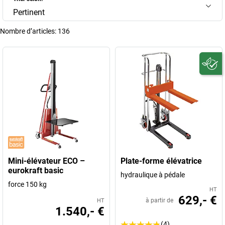
Pertinent
Nombre d’articles:
136
Mini-élévateur ECO –
Plate-forme élévatrice
eurokraft basic
hydraulique à pédale
force 150 kg
HT
629,- €
à partir de
HT
1.540,- €
(4)