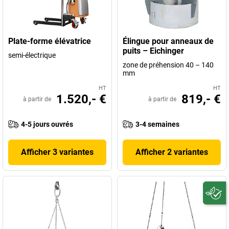
Plate-forme élévatrice
Élingue pour anneaux de
puits – Eichinger
semi-électrique
zone de préhension 40 – 140
mm
HT
HT
1.520,- €
819,- €
à partir de
à partir de
4-5 jours ouvrés
3-4 semaines
Afficher 3 variantes
Afficher 2 variantes