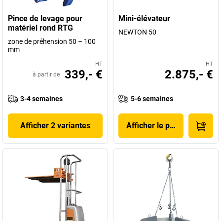
Pince de levage pour
Mini-élévateur
matériel rond RTG
NEWTON 50
zone de préhension 50 – 100
mm
HT
HT
339,- €
2.875,- €
à partir de
3-4 semaines
5-6 semaines
Afficher 2 variantes
Afficher le produit